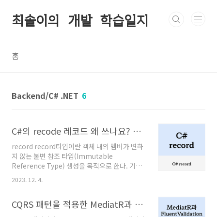
본문 바로가기
최솔이의 개발 학습일지
홈
Backend/C# .NET
6
C#의 recode 레코드 왜 쓰나요? 샘플 코드 예제 / 명명 규칙
record record타입이란 객체 내의 멤버가 변하
지 않는 불변 참조 타입(Immutable
Reference Type) 생성을 목적으로 한다. 기존
엔 class 키워드를 사용해서 클래스를 정의 했지
2023. 12. 4.
만 record라는 키워드를 통해 불변 타입을 정의
하게 된다. C# 9 이상 버전에서 사용할 수 있다.
CQRS 패턴을 적용한 MediatR과 FluentValidation
코드 예제 class로 작성한 Response public
class ScoreResponse { public long Id {