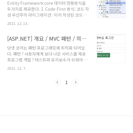
Entity Framework core 데이터 연동방식을
JWT와 JWS의 차이 JWT는 클레임 기반의 웹 토큰으로 사용자의
두가지로 제공한다. 1. Code-First 방식: 코드 작
인증, ..
성 우선주의 마이그레이션 : 미리 작성된 코드로
데이터베이스에 테이블과 컬럼을 생성하는 방식
2021. 12. 13.
2. Database-First 방식: 데이터베이서 작업 우
선주의 모든 테이블과 컬럼을 데이터베이스에서
[ASP.NET] 개요 / MVC 패턴 / 의존성 주입 패턴
테이블과 컬럼을 우선 생성한다. Entity Data
Modeling : 코드를 손쉽게 작성할 수 있도록 도
닷넷 코어는 패턴 프로그래밍에 최적화 되어있
와준다. 먼저 Code-First 방식으로 진행해보기
다. 패턴 ? 사용자에게 보다 나은 서비스를 제공
로 한다. Code First 방식 이전 게시글에서 작성
프로그램 개발 ? 테스트와 유지보수가 쉬워야 한
한 프로젝트를 열어서 그중
다. 애플리케이션의 존재 목적 ? 사용자를 만족시
DataModels/User.cs 파일을 열고,
2021. 12. 7.
키는것 닷넷코어는 아래 2가지를 사용한다 MVC
DataAnnotations 를 추가하고 , 어노테이션을
패턴 (Model-View-Controller) 의존성 주입 패
작성한다. [Key, StringLength(50),..
1
턴 (Dependency Injection) 2021-12-07
MVC 패턴(Model-View-Controller) MVC 프
로젝트 생성 C - MembershipController 컨트
롤러 폴더에 추가 public IActionResult
Login(LoginInfo login) {} 생성 내용에는 if문
내부에서 ModelState.IsValid 를 확인 if문으로
ID, PW가 일치하는지 확인하고 일치하..