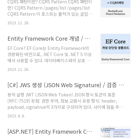
CQRS 패턴이란? CQRS Pattern CQRS 패턴이
get; init; } public string Name { get; init; }
란? CQRS Pattern /pages/list /pages/list
public decimal AverageScore { get; init; } }
CQRS Pattern 이 포스트는 출처가 있는 글입니
record로 작성한 responsepublic record
다. 공부를 위해 정리했습니다 애플리케이션에서
ScoreResponse( long Id, strin..
2023. 11. 28.
읽기와 쓰기를 분리하는걸 CQRS 패턴이라고 한
다. CQRS 패턴은 물리적, 논리적으로 나
Entity Framework Core 개념 / 장단점 / 코드 예제 / 사용 방법 / 데이터 가져오기, 수정, 삭제 / 샘플 코드
solyi.kr CQRS 패턴의 개념에 대해선 위 포스트
를 참고해주세요 😄 CQRS 패턴을 적용한
EF Core? EF Core는 Entity Framework의
MediatR과 FluentValidation 기본 예제 코드
경량화된 버전으로, .NET Core 및 .NET 5 이상
MediatR은 IRequest 인터페이스를 사용하여
에서 사용할 수 있다. 데이터베이스와의 상호 작
명령과 쿼리를 모두 나타낸다. 사용 사례에서는
용을 단순화하고 개발자가 데이터베이스에 대한
명령과 쿼리에 대해 별도의 추상화를 생성한다.
2023. 11. 26.
쿼리 및 조작을 수행할 수 있는 ORM(Object-
먼저 ICommand 인터페이스의 정의는 다음과
Relational Mapping) 도구이다. 주요 기능 데
같다. using MediatR; n..
[C#] JWS 생성 (JSON Web Signature) / 검증 / RS256
이터베이스에 대한 CRUD(Create, Read,
Update, Delete) 작업을 지원한다.
용어 설명 JWT (JSON Web Token) JSON 형식 토큰의 표준
LINQ(Language Integrated Query)를 사용
[RFC-7519] 장점: 권한 부여, 정보 교환시 유용 형식: header,
하여 데이터베이스 쿼리를 작성할 수 있다. 데이
payload, signatrue의 3가지로 구성되어 있다. 사이에 점을 추가
터베이스 스키마를 코드로 정의할 수 있는 Code
해서 header.payload.signature로 표현된다. const token =
First 접근 방식을 제공한다. 다양한 데이터베이
2023. 8. 8.
base64urlEncoding(header) + &#39;.&#39; +
스 시스템과 호환된다. EF Core의 장점 개발자
base64urlEncoding(payload) + &#39;.&#39; +
가 데이터베이스와의 상호 작용을..
[ASP.NET] Entity Framework Core
base64urlEncoding(signature); JWS (JSON Web
Signature) JSON Web Signature 를 의미한다. [RFC-7515]