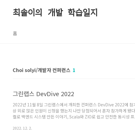
본문 바로가기
최솔이의 개발 학습일지
홈
Choi solyi/개발자 컨퍼런스
1
그린랩스 DevDive 2022
2022년 11월 8일 그린랩스에서 개최한 컨퍼런스 DevDive 2022
상 외로 많은 인원이 신청을 했는지 나만 당첨되어서 혼자 참가하게 됐다
켈로 백엔드 시스템 만든 이야기, Scala와 ZIO로 쉽고 안전한 동시성 프로그래
eval-print-loop 의 네개로 구성되어 있었다. 참가 신청을 할때도
2022. 12. 2.
보면 좋겠다고 생각해서 참가를 확정했다. 18시부터 진행되는 행사여서 
다. 처음 방문하는 곳이어서 여기가 맞나? 싶었지만 금방..