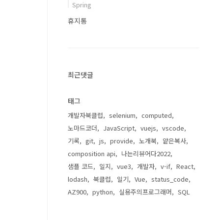
Spring
휴지통
최근댓글
태그
개발자북클럽
selenium
computed
노마드코더
JavaScript
vuejs
vscode
기록
git
js
provide
노개북
얕은복사
composition api
나는리뷰어다2022
샘플 코드
일지
vue3
개발자
v-if
React
lodash
북클럽
일기
Vue
status_code
AZ900
python
실용주의프로그래머
SQL