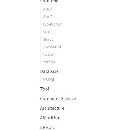
Frontend
Vue 3
Vue 2
TypeScript
Nuxt.js
React
JavaScript
Flutter
Python
Database
MSSQL
Tool
Computer Science
Architecture
Algorithm
ERROR