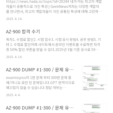
https://news.hada.io/topic?id=20244 내가 아는 최고의 개발
자들이 공통적으로 가진 특성 | GeekNews저자는 다양한 개발자
를 만나면서, 최고의 개발자들이 가진 공통된 특성에 대해 고민하게
됨이 글은 초보 개발자나 성장하고 싶은 사람들에게 영감을 주기 위
2025. 4. 14.
해 작성된 관찰 기록임레퍼런스 문news.hada.io 저자는 다양한
개발자를 만나면서, 최고의 개발자들이 가진 공통된 특성에 대해 고
AZ-900 합격 수기
민하게 됨이 글은 초보 개발자나 성장하고 싶은 사람들에게 영감을
주기 위해 작성된 관찰 기록임레퍼런스 문서를 먼저 읽을 것Stack
목차1. 수험료 할인2. 시험 접수3. 시험 응시 방법4. 공부 방법5. 기
Overflow나 LLM을 먼저 찾기보다는 공식 문서를 먼저 읽는 습관
타 1. 수험료 할인아래 사이트에서 온라인 이벤트를 수료하면 자격
을 들이는 것이 중요함Apache, Python, TOML 등의 공식 문서는
증 50% 할인 쿠폰을 받을 수 있다.2025년 3월 기준 응시료 59달러
실제로 꽤 잘 작..
지만, 29.5달러만 지불하고 시험을 접수할 수 있
2025. 4. 14.
다.https://events.microsoft.com/ko-kr/allevents
Microsoft 이벤트와 함께 목표를 발전시키세요전문성을 확장하
AZ-900 DUMP #1-300 / 문제 유형 - 예/아니오
고, 새로운 기술을 습득하고 커뮤니티를 구축하는 데 도움이 되는
특별 이벤트와 학습 기회를 살펴보세요.events.microsoft.com
examtopics의 1번 문제 부터 300번 문제 중
2. 시험 접수온라인으로 시험 보려면 책상에 아무것도 없어야 하고
예/아니오 로만 된 문제입니다.GPT 번역이므로
사람 목소리가 안들려야하고 듀얼 모니터도 안되는 등 엄격하다는
매끄럽지 않을 수 있습니다.정답 여부는
얘기가 많았다. 그래서 처음엔..
examtopics에서 가져온 그대로이지만 틀린 내
2025. 4. 4.
용이 있다면 알려주세요~! 텍스트 문제는 여기 -
> https://solyi.tistory.com/315 빈칸 채우
AZ-900 DUMP #1-300 / 문제 유형 - 선택지
기 유형 및 Dropdown 문제는 이미지로 따
서 워드파일로 만들어놨습니다. 필요하신분