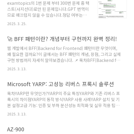
examtopics의 1번 문제 부터 300번 문제 중 텍
은 공유해드릴께요 댓글 남겨주시거나 choi-
스트(사지선다)로만 된 문제입니다.GPT 번역이
solyi@네이버로 메일주세요! 예시 Azure는 자
므로 매끄럽지 않을 수 있습니다.정답 여부는
본 지출(CapEx)과 운영 지출(OpEx) 간의 유연
examtopics에서 가져온 그대로이지만 틀린 내
성을 제공한다.YESAzure provides flexibility
2025. 3. 25.
용이 있다면 알려주세요~! 모바일로 보실땐 가로
between capital expenditure (CapEx) and
모드 추천 예/아니오 문제는 여기 ->
operational exp..
🚀 BFF 패턴이란? 개념부터 구현까지 완벽 정리!
https://solyi.tistory.com/317 빈칸 채우기
유형 및 Dropdown 문제는 이미지로 따서 워드
웹 개발에서 BFF(Backend for Frontend) 패턴이란 무엇이며,
파일로 만들어놨습니다.(필요하시면 아래 링크
왜 필요한 걸까요?이 글에서는 BFF 패턴의 개념, 장점, 그리고 실제
에서 받아가세요
구현 방법까지 자세히 알아보겠습니다. 📌 목차BFF(Backend for
~)https://naver.me/59U0L7Wx비밀번호 :
Frontend)란?BFF 패턴이 필요한 이유BFF 패턴의 장점과 단점
az900 예시Your company has datacenters
2025. 3. 13.
BFF 패턴 아키텍처BFF 패턴 구현하기OAuth 2.0과 함께 사용하
in Los Angeles and New York. The
는 BFFBFF 패턴을 적용할 때 고려해야 할 점결론1️⃣
company has a Microsoft Azure subsc..
Microsoft YARP: 고성능 리버스 프록시 솔루션
BFF(Backend for Frontend)란?BFF(Backend for
Frontend)는 클라이언트(프론트엔드)별로 별도의 백엔드(서버)
목차YARP란 무엇인가?YARP의 주요 특징YARP와 기존 리버스 프
를 제공하는 아키텍처 패턴입니다.일반적으로 프론트엔드는 단일
록시의 차이점YARP의 동작 방식YARP 사용 사례YARP 설치 및 기
API 서버에 요청하지만, BFF 패턴에서는 각 클라이언트(Web,
본 설정고급 기능: 인증 및 부하 분산성능 최적화 및 실무 적용 팁마
Mobile, D..
무리1. YARP란 무엇인가?YARP(Yet Another Reverse Proxy)
2025. 3. 13.
는 Microsoft에서 개발한 고성능 리버스 프록시 솔루션입니
다..NET 기반으로 만들어졌으며, 유연하고 확장 가능하며 설정이
AZ-900
간단한 프록시 서버를 구축하는 데 최적화되어 있습니다.기존의