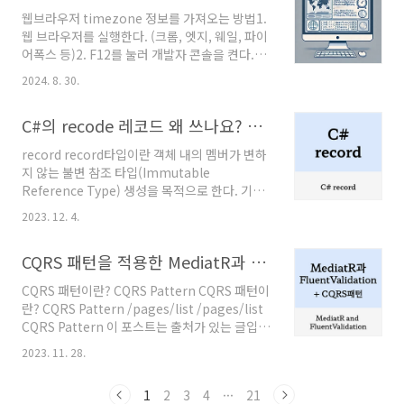
하면 타입스크립트는 데이터의 타입을 명시적으
웹브라우저 timezone 정보를 가져오는 방법1.
로 표시할 수 있게 된 자바스크립트.타입스크립
웹 브라우저를 실행한다. (크롬, 엣지, 웨일, 파이
트를 배운다는 것은 자바스크립트에 타입을 표시
어폭스 등)2. F12를 눌러 개발자 콘솔을 켠다.3.
하는 방법을 배우는 것입니다.1.2 공식 문서와 플
콘솔 창에서 다음 코드를 입력한
레이그라운드타입스크립트를 공부할땐 공식사
2024. 8. 30.
다.Intl.DateTimeFormat().resolvedOptions().timeZone //
이트를 함께 보는것이 좋습니다. 공식 사이트는
'Asia.Seoul' 4. timezone값을 확인할 수 있
타입스크립트 핸드북을 제공하고, 이 핸드북을
C#의 recode 레코드 왜 쓰나요? 샘플 코드 예제 / 명명 규칙
다 위 방법으로 사용자의 타임존 값을 알 수 있
정독하는것이 타입스크립트의 기본을 익히는데
다.timezone 정보를 변경하는 방법타임존을 적
에 많이 도움이 됩니다.또한 공식문서..
record record타입이란 객체 내의 멤버가 변하
용한 코드를 작성하고 테스트를 하기 위해선 내
지 않는 불변 참조 타입(Immutable
웹 브라우저의 타임존 정보를 변경해야한다. 1.
Reference Type) 생성을 목적으로 한다. 기존
웹 브라우저를 실행한다. (크롬, 엣지, 웨일, 파이
엔 class 키워드를 사용해서 클래스를 정의 했지
어폭스 등)2. F12를 눌러 개발자 콘솔을 켠다.3.
2023. 12. 4.
만 record라는 키워드를 통해 불변 타입을 정의
케밥 아이콘 ︙ 을 클릭한다. (이미지의 ①)4. 도
하게 된다. C# 9 이상 버전에서 사용할 수 있다.
구 더보기(..
CQRS 패턴을 적용한 MediatR과 FluentValidation
코드 예제 class로 작성한 Response public
class ScoreResponse { public long Id {
CQRS 패턴이란? CQRS Pattern CQRS 패턴이
get; init; } public string Name { get; init; }
란? CQRS Pattern /pages/list /pages/list
public decimal AverageScore { get; init; } }
CQRS Pattern 이 포스트는 출처가 있는 글입니
record로 작성한 responsepublic record
다. 공부를 위해 정리했습니다 애플리케이션에서
ScoreResponse( long Id, strin..
2023. 11. 28.
읽기와 쓰기를 분리하는걸 CQRS 패턴이라고 한
다. CQRS 패턴은 물리적, 논리적으로 나
1
2
3
4
···
21
solyi.kr CQRS 패턴의 개념에 대해선 위 포스트