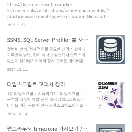
Nginx, HAProxy와 같은 리버스 프록시가 오랜 기간 동안 사용되
https://learn.microsoft.com/ko-
어 왔지만, .NET 환경에서 보다 쉽게 구성하고 관리할 수 있는 솔루
kr/credentials/certifications/azure-fundamentals/?
션이 필요하다는 요구가 있었습니다.이러한 요구에 맞춰
practice-assessment-type=certification Microsoft
Microsoft는 YARP를 오픈 소..
Certified: Azure 기본 사항 - Certifications클라우드 개념, 핵심
2025. 2. 27.
Azure 서비스 및 Azure 관리 및 거버넌스 기능 및 도구에 대한 기
본 지식을 보여 줍니다.learn.microsoft.com 기본사항 학습 가
SSMS, SQL Server Profiler 를 사용하여 부족한 인덱스 찾아내기
이드https://learn.microsoft.com/ko-
kr/credentials/certifications/resources/study-guides/az-
첫번째 방법. 전체적으로 필요한 인덱스 찾아내
900 시험 AZ-900: Microsoft 365 기본 사항 학습 가이드시험 ..
기두번째 방법. 쿼리 하나만 실행해서 인덱스가
있는지 찾아내기데이터 정리 오래된 데이터를 주
기적으로 정리하는 방법데이터 정리 Query
2024. 12. 11.
Store의 사용량 확인 먼저 첫번째 방법. 전체
적으로 필요한 인덱스 찾아내기 1. SSMS 에서
타입스크립트 교과서 정리
다음 명령어를 이용해 SQL Server의 Query
Store 를 활성화 한다.ALTER DATABASE
1장 타입스크립트 시작하기1.1 타입스크립르르
[DatabaseName] SET QUERY_STORE =
공부할 때 알아야할 단 한 가지타입스크립트는
ON; ALTER DATABASE [DatabaseName]
타입을 위한 구문이 있는 자바스크립트타입을 위
SET QUERY_STORE (OPERATION_MODE
한 구문은 변수나 매개변수, 반환값 같은 값에 타
= READ_WRITE);READ_WRITE 모드는 쿼리
2024. 10. 14.
입을 부여합니다.타입은 데이터의 형태를 의미합
와 실행 계획을 기록하고 분석할 수 있는 상태를
니다.여기서 데이터의 형태란, 자바스크립트에서
의미한다.2. 도구 - SQL S..
웹브라우저 timezone 가져오기 / 웹브라우저의 timezone 변경하기
배운 문자열, 숫자, 객체 등의 자료형입니다정리