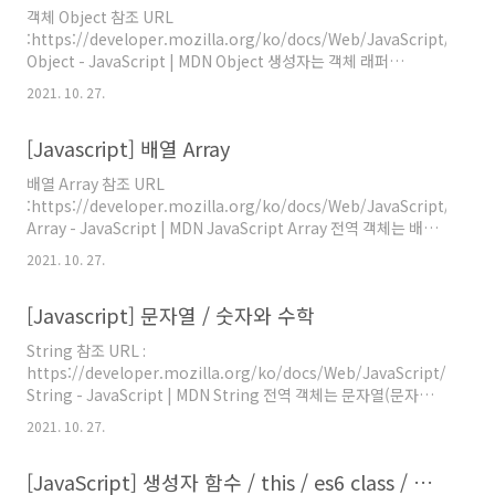
조분해할당시 default 값 지정할 수 있다 ! console.log(`문의사
객체 Object 참조 URL
항이 있다면 -> ${email}`) console.log(user.name ===
:https://developer.mozilla.org/ko/docs/Web/JavaScript/Refe
`${nam..
Object - JavaScript | MDN Object 생성자는 객체 래퍼
(wrapper)를 생성합니다. developer.mozilla.org assign
2021. 10. 27.
keys values // Object.prototype... prototype안붙어 있으면
정적 메서드 // [].reverse() 는 가능하지만 {}.assign()은 불가능
[Javascript] 배열 Array
하다. const userAge = { name: 'solyi', age: 31 } const
userEmail = { name: 'solyi', email: 'solyi@solyi.kr' ..
배열 Array 참조 URL
:https://developer.mozilla.org/ko/docs/Web/JavaScript/Refe
Array - JavaScript | MDN JavaScript Array 전역 객체는 배열
을 생성할 때 사용하는 리스트 형태의 고수준 객체입니다.
2021. 10. 27.
developer.mozilla.org 용어 설명 index - 배열 내의 특정 위치
indexing - 인덱스 위치 조회 element / item - 각 요소들을 의미
[Javascript] 문자열 / 숫자와 수학
console에서 수월하게 보기위해서 console.group('제목')으로
제목을 달았고 console.groupEnd() 로 닫아주었다. 코드에선 보
String 참조 URL :
기 불편해도 콘솔확인은 편함! length find conc..
https://developer.mozilla.org/ko/docs/Web/JavaScript/Refer
String - JavaScript | MDN String 전역 객체는 문자열(문자의
나열)의 생성자입니다. developer.mozilla.org 문자열 length
2021. 10. 27.
indexOf slice replace match trim // length const str1 =
'0123' console.log(str1.length) // indexOf(이값이 몇번째에
[JavaScript] 생성자 함수 / this / es6 class / 상속 / 확장
있니) console.log('@ indexOf(이값이 몇번째에 있니) ') const