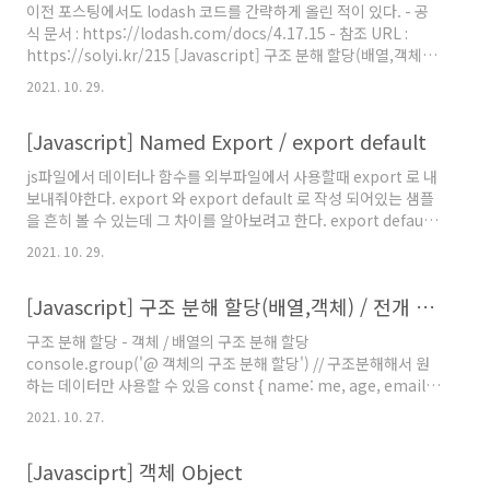
이전 포스팅에서도 lodash 코드를 간략하게 올린 적이 있다. - 공
라우저에서 읽을 때는 객체로 사용이 된다. 그래서 JSON 형식의 데
식 문서 : https://lodash.com/docs/4.17.15 - 참조 URL :
이터는 코드를 짤때 문자열로 변환하는 방법..
https://solyi.kr/215 [Javascript] 구조 분해 할당(배열,객체) /
전개 연산자 / 데이터 불변성 / 얕은복사와 깊은 복사 (lodas 구조
2021. 10. 29.
분해 할당 - 객체 / 배열의 구조 분해 할당 console.group('@ 객
체의 구조 분해 할당') // 구조분해해서 원하는 데이터만 사용할 수
[Javascript] Named Export / export default
있음 const { name: me, age, email, address = 'Korea' } =
user console.. solyi.kr lodash는 기능적 프로그래밍 패러다임
js파일에서 데이터나 함수를 외부파일에서 사용할때 export 로 내
을 사용하여 일반적인 프로그래밍 작업을 위한 유틸리티 기능..
보내줘야한다. export 와 export default 로 작성 되어있는 샘플
을 흔히 볼 수 있는데 그 차이를 알아보려고 한다. export default :
기본 export 내보내는 JS파일에서 function 이름은 생략이 가능
2021. 10. 29.
하다. 한가지 함수만 작성할 수 있다. 가져오는 JS파일에서
import 함수명 부분은 다른 이름으로 변경해도 상관없다. //
[Javascript] 구조 분해 할당(배열,객체) / 전개 연산자 / 데이터 불변성 / 얕은복사와 깊은 복사 (lodash deepClone)
getRandom.js export default function () { return
Math.floor(Math.random() * 10) } // main.js import
구조 분해 할당 - 객체 / 배열의 구조 분해 할당
getRandom from './getRandom' export : named export
console.group('@ 객체의 구조 분해 할당') // 구조분해해서 원
내보내는 JS..
하는 데이터만 사용할 수 있음 const { name: me, age, email,
address = 'Korea' } = user console.log(`이름은 ${name}입
2021. 10. 27.
니다.`) console.log(`${me}의 이름은 ${age}살이며`) //me라
는 이름으로 대체해서 가져올 수 있다. 그럼 name이란 변수는 사
[Javasciprt] 객체 Object
용할수없음! console.log(`${address} 에 거주중입니다.`) //구