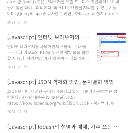
aixos란 Nodejs 혹은 브라우저를 위한 프로미스 기반의 HTTP 비
지~"); console.debug("디버그~~");
동기 통신 라이브러리이다. 즉 HTTP 요청을 처리할 수 있는 기능
console.warn("와닝와닝~");
이다. jQuery의 ajax랑 유사한 개념인듯하다. axios 설치 npm ->
console.error("에러메세지~");
npm install axios aixos의 간단 예제를 테스트하려면 영화 검색
console.debug 는 상세 메세지에서 따로 볼 수
2021. 10. 29.
사이트를 만들기에 좋은 데이터베이스를 제공해주는 OMDb API에
있다.
서 API KEY 인증이 필요하다. >> http://www.omdbapi.com/
[Javascript] 인터넷 브라우저의 LocalStorage, SessionStorage
// aixos 를 사용하기 위해 import import axios from 'axios'
// 영화정보를 가져오는 함수 작성 function getMovieInfo(){
인터넷 브라우저를 사용하면서 우클릭 - 검사를
const APi_KEY = '비공개' axios .get(`https://www.omd..
누르거나 키보드의 F12를 누르면 개발 툴을 확인
할 수 있다. 위의 여러 가지 탭 중에서 애플리케이
션을 선택하면 위 사진과 같이 로컬 스토리지, 세
2021. 10. 29.
션 스토리지가 있는 걸 알 수 있다. 로컬 스토리지
(Local Storage)란 ?? 데이터가 만료되지 않음
[Javascript] JSON 객체화 방법, 문자열화 방법
(크롬의 시크릿 창인 경우 지워짐) 세션 스토리지
(Session Storage)란 ?? 페이지를 닫으면 사라
JSON은 이미 다양한 곳에서 사용되고 있기 때문에 사용방법은 생
짐 스토리지에 저장하는 값들은 key value 형태
략한다. 자세한 내용은 Wiki(한글) 참조 :
로 구성되어 있다. 아직 로컬 스토리지와 세션 스
https://ko.wikipedia.org/wiki/JSON JSON - 위키백과, 우리
토리지의 사용처(?)는 학습하지 않았지만 로컬
모두의 백과사전 JSON(제이슨[1], JavaScript Object
스토리지와 세션 스토리지에 값을 추가하고, 읽
2021. 10. 29.
Notation)은 속성-값 쌍( attribute–value pairs and array
고, 수정하고, 삭제하는 방법에 대해 배웠다. 어려
data types (or any other serializable value)) 또는 "키-값
운 내용이 아니므로 코드 블럭으로 작성하기로
[Javascript] lodash의 설명과 예제, 자주 쓰는 함수
쌍"으로 이루어진 데이터 오브젝트를 전달하기 위해 인간이 읽을
한다. // .s..
수 있 ko.wikipedia.org JSON은 "문자열"로 이루어져있지만 브