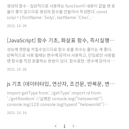
str2 = 'Hello World' console.log(str2.indexOf(..
생성자 함수 - 일반적으로 사용하는 function이 내용이 같을 땐 효
율이 좋지 않으므로 생성자 함수를 만들어서 작성한다. const
solyi = { firstName: 'Solyi', lastName: 'Choi',
getFullName: function (){ return `${this.firstName}
2021. 10. 26.
${this.lastName}` } } console.log(solyi.getFullName()) //
위가 일반적으로 사용하는 함수 // 아래가 생성자 함수 function
[JavaScript] 함수 기초, 화살표 함수, 즉시실행함수(IIFE), 호이스팅, 타이머 함수
User(first, last) {//생성자 함수는 첫글자를 대문자로 작성하는 암
묵적인 룰! this.firstName = first this.lastName = last }
성능에 영향을 끼칠수있으므로 함수 호출 회수는 줄이는 게 좋다.
const person1 = new user('..
반복적으로 사용 될때는 변수에 담아서 사용하고, 단일로만 사용될
땐 함수를 직접 호출하는 방법이 있다. 함수표현 : 변수에 담아서 사
용하는 함수 익명함수 : 이름이 없는 함수 기명함수 : 이름이 있는 함
2021. 10. 26.
수 함수 내에서 return 문을 만나면 종료된다. arguments : 인수
를 지정하지 않아도 함수 내에서 활용할 수있다. 인수가 너무 많은
js 기초 (데이터타입, 연산자, 조건문, 반복문, 변수 유효범위, 형변환)
경우에 사용 function sum(){ console.log(arguments)
return arguments[0] + arguments[1] + arguments[2] }
import getType from './getType' import rd from
const z = sum(1,2,3) console.log(z) 화살표 함수 : 일반 함수
'./getRandom' //실행문 console.log("heloworld!")
의 축약형 매개 변수가 하나라면 소괄호..
console.log(123) console.log(typeof "heloworld!")
console.log(typeof 123) console.log(true)
2021. 10. 16.
console.log(typeof null) console.log(typeof undefined)
console.log(typeof {}) console.log(typeof []) // function
1
getType(data){ // return