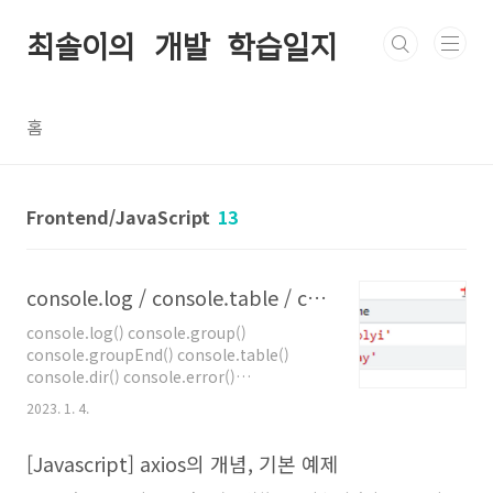
본문 바로가기
최솔이의 개발 학습일지
홈
Frontend/JavaScript
13
console.log / console.table / console.error / console.info / console.debug / console.warn /
console.log() console.group()
console.groupEnd() console.table()
console.dir() console.error()
console.info() console.debug()
2023. 1. 4.
console.warn() console.clear() const arr
= [ { name: 'solyi', birthday: '5/15' }, {
[Javascript] axios의 개념, 기본 예제
name: 'may', birthday: '11/7' } ]
console.table(arr) console.info("인포메세