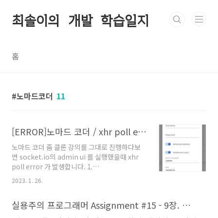
본문 바로가기
최솔이의 개발 학습일지
홈
노마드코더
11
[ERROR]노마드 코더 / xhr poll error / socket.io / admin ui
노마드 코더 줌 클론 강의를 그대로 진행하다보
면 socket.io의 admin ui 를 실행했을때 xhr
poll error 가 발생합니다. 1.
https://admin.socket.io 에 접속한다. 2. 아
2023. 1. 26.
래와 같이 세팅한다. Server URL :
http://localhost:3000 * 맨 끝 슬래시가 있으
실용주의 프로그래머 Assignment #15 - 9장. 실용주의 프로젝트
면 안됩니다. [X] http://localhost:3000/
Advanced options: 체크 WebSocket only?: