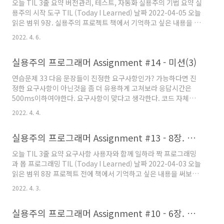
오늘 TIL 3줄 요약 버전관리, 테스트, 자동화 실용주의 기법 요약 실
체크 Admin namespace: /admin (기본설정)
용주의 시작 도구 TIL (Today I Learned) 날짜 2022-04-05 오늘
설정 코드는 다음과 같습니다. import { Server
읽은 범위 9장. 실용주의 프로젝트 책에서 기억하고 싶은 내용을 써
} from 'socket.io' import { instrument }
보세요. 안정적인 소프트웨어를 위한 마법 삼총사인 버전관리, 테스
from '@socket.io/admin-ui' ... const ht..
2022. 4. 6.
트, 자동화 프로그래머는 고양이 같은 면이 잇다. 호기심 많고 제멋
대로이며, 고집이 세고, 독립적인 데다, 가끔은 인터넷에서 숭배를
실용주의 프로그래머 Assignment #14 - 미션(3)
받기도 한다. 팀 전체에 실용주의 기법들을 어떻게 적용 할 수 있는
지 간략한 요약 깨진 창문을 없애라 - 사소한 결점을 아무도 고치지
연습문제 33 다음 문장들이 진정한 요구사항인가? 가능하다면 진
않고 놔두어서는 안되고, 제품의 품질에 책임을 져야한다. 삶은 개
정한 요구사항이 아닌것을 좀 더 유용하게 고쳐보라 응답시간은
구리 - 개구리는 서서히 변화하는 환경을 감지하지 못하고 결국 삶
500ms이하여야한다. 요구사항이 맞다고 생각한다. 코드 자체의
아진다. 팀은 개인보다 더 ..
효율성도 중요하겠지만 응답 시간을 향상 시키기 위해서는 서버나
2022. 4. 4.
데이터베이스의 성능 또한 중요하다고 생각된다. -> 해답 : 요구사
항처럼 보인다. 환경 대문에 애플리케이션에 제약을 추가할 수 있
실용주의 프로그래머 Assignment #13 - 8장. 프로젝트 전에
다. 모달 창의 바탕색은 회색이다. 요구사항이 맞다고 생각한다. ->
해답 : 이 문장만으로는 진짜 요구사항이 아니다. 무엇이 필요한지
오늘 TIL 3줄 요약 요구사항 사용자와 함께 일하라 짝 프로그래밍
알기 위해서 "왜?"라는 질문을 할 필요가 있다. 애플리케이션은 프
과 몹 프로그래밍 TIL (Today I Learned) 날짜 2022-04-03 오늘
론트엔드 프로세스 몇개와 백엔드 서버로 구성된다 요구사항이 아
읽은 범위 8장 프로젝트 전에 책에서 기억하고 싶은 내용을 써보세
니라고 생각한다. 몇개의 프론트엔드와 백엔드 서버로 구현할지는
요. 신입 개발자들이 자주 범하는 실수는 이런 요청 사항을 받았을
고객의 ..
2022. 4. 3.
때 바로 해결책을 구현해 버리는 것이다. 하지만 의뢰인이 미처 고
려해보지 않은 문제도 있을 것이다. 좋은 개발자라면 협상 능력을
실용주의 프로그래머 Assignment #10 - 6장. 동시성
키울 수 있는 상황이기도 하다. 요구사항은 피드백을 반복하며 알게
된다. 말로 표현하기 어려울 때도 있다. 목업이나 프로토타입을 만