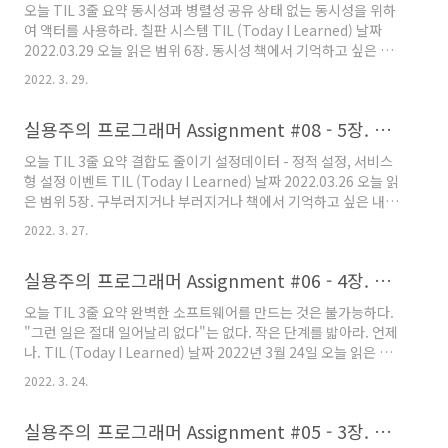
오늘 TIL 3줄 요약 동시성과 병렬성 공유 상태 없는 동시성을 위하
들어서 의뢰인에게 직접 다루어 볼 수 있도록 한다. 만든 모형이나
여 액터를 사용하라. 칠판 시스템 TIL (Today I Learned) 날짜
프로토 타입이 이리저리 바꾸기 쉬워서 의뢰인과 대화하는 도중에
2022.03.29 오늘 읽은 범위 6장. 동시성 책에서 기억하고 싶은 내
도 계속 바꿀 수 있다면 이상적이다. 실용주..
용을 써보세요. 동시성(Concurrency): 둘 이상의 코드 조각이 실
2022. 3. 29.
행될 때 동시에 실행 중인 것처럼 행동하는 것 병렬성
(Parallelism): 실제로 동시에 실행되는것 모든 일에는 동시성이
실용주의 프로그래머 Assignment #08 - 5장. 구부러지거나 부러지거나
있다. 여러분의 애플리케이션이 실제 세상을 다루기 원한다면 동시
성은 필수다. 세상은 비동기적이기 때문이다. 동시성이나 병렬성을
오늘 TIL 3줄 요약 결합도 줄이기 설정데이터 - 정적 설정, 서비스
지원하는 코드를 쓰는 건 왜 어려울까? 한가지 이유는 우리가 프로
형 설정 이벤트 TIL (Today I Learned) 날짜 2022.03.26 오늘 읽
그래밍을 순차적 시스템으로 배워서다. 순차적으로 사용할 땐 비교
은 범위 5장. 구부러지거나 부러지거나 책에서 기억하고 싶은 내용
적 안전하지만, 동시에 두가지 일이 일어..
을 써보세요. 결합도 줄이기 가능한 한 느슨하고 유연한 코드를 작
2022. 3. 27.
성해야한다. 그렇지 않으면 코드는 금세 낡고 수정하기 어려워지고,
결국 기억 저편으로 사라질 것이다. 유연함을 유지하는 한 가지 좋
실용주의 프로그래머 Assignment #06 - 4장. 실용주의 편집증
은 방법은 물론 가능한 한 코드를 적게 작성하는 것이다. 코드 수정
은 새로운 버그가 생기는 계기이기도하다. 높은 결합도는 변경의 적
오늘 TIL 3줄 요약 완벽한 소프트웨어를 만드는 것은 불가능하다.
이다. 결합도가 낮은 코드가 바꾸기 쉽다. 소프트웨어 구조는 유연
"그런 일은 절대 일어날리 없다"는 없다. 작은 단계를 밟아라. 언제
해야한다. 다음과 같은 결합의 증상을 놓치지 않도록 주의해라 개발
나. TIL (Today I Learned) 날짜 2022년 3월 24일 오늘 읽은 범
자가 수정하는 부분이 시스템에 어떤 ..
위 4장. 실용주의 편집증 책에서 기억하고 싶은 내용을 써보세요.
2022. 3. 24.
여러분은 완벽한 소프트웨어를 만들 수 없다. 삶의 공리로 인정하고
받아들여라. 그리고 축하하라. 완벽한 소프트웨어는 존재하지 않기
실용주의 프로그래머 Assignment #05 - 3장. 기본도구
때문이다. 그리 길지 않은 컴퓨터 역사를 통틀어 어느 누구도 완벽