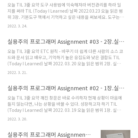
한 소프트웨어를 만들지 못했다. (중략) 그래봐야 일관성을 확인하
오늘 TIL 3줄 요약 도구 사용법에 익숙해져라 버전관리를 하라 일
고 데이터베이스 칼럼에 제약을 거는 정도로 뿌듯해 하는 경우가 대
지를 써라 TIL (Today I Learned) 날짜 2022.03.23 오늘 읽은 범
부분이다. 모든 프로그래머가 자기 경력을 쌓는 초기부터 암기해야
위 3장. 기본도구 책에서 기억하고 싶은 내용을 써보세요. 도구는
하는 계명이 있는것 같다. 요구사항,..
여러분의 재능을 증폭한다. 도구가 더 훌륭하고 여러분이 더 사용법
2022. 3. 24.
에 능숙해질수록 여러분의 생산성은 더 높아질 것이다. 마우스나 트
랙패드를 치워라 프로젝트 허브로서의 버전관리 디버깅은 단지 문
실용주의 프로그래머 Assignment #03 - 2장.실용주의 접근법
제풀이일 뿐이라는 사실을 받아들이고, 그런 마음으로 공략하라. 비
난 대신 문제를 해결하라 경계조건과 실제 최종사용자의 패턴 모두
오늘 TIL 3줄 요약 ETC 원칙 - 바꾸기 더 쉽게 다른 사람의 소스 코
를 철저히 테스트 해야한다. 엔지니어링 일지 - 기억보다 더 믿을 만
드와 문서 읽고 배우고, 기억하기 높은 응집도와 낮은 결합도 TIL
하다. 오늘 읽은 소감은? 떠오르는 생각을 가볍게 적어보세요 오늘
(Today I Learned) 날짜 2022. 03. 20 오늘 읽은 범위 2장. 실용
은 다양한 도구에 대한 이야기였다. 이미 내..
주의 접근법 책에서 기억하고 싶은 내용을 써보세요. ETC원칙 - 바
2022. 3. 21.
꾸기 더 쉽게 왜 결합도를 줄이면 좋은가? 관심사를 분리함으로써
각각이 더 바꾸기 쉬워지기 때문이다. 왜 단일 책임 원칙이 유용한
실용주의 프로그래머 Assignment #02 - 1장.실용주의 철학
가? 요구사항이 바뀌더라도 모듈 하나만 바꿔서 반영 할 수 있기 때
문이다. 왜 이름 짓기가 중요한가? 이름이 좋으면 코드가 읽기 쉬워
오늘 TIL 3줄 요약 깨진 창문은 바로 수리하자 현재 상황이 마음에
지고, 코드를 바꾸려면 코드를 읽어야 하기 때문이다. ETC는 규칙
들지 않는다면, 나는 상황을 바꿀 수 있다. 성장하고자 하기 TIL
이 아닌 가치이다. 파일을 저장할때, 테스트를 쓸때, 버그를 수정할
(Today I Learned) 날짜 2022. 03. 19 오늘 읽은 범위 1장. 실용
때도 '바꾸기 더 ..
주의 철학 책에서 기억하고 싶은 내용을 써보세요. 많은 개발자들이
2022. 3. 20.
불만에 가득 차있다. 그 종류는 다양해서, 누군가는 자신의 성과를
몰라준다고, 월급이 너무 적다고, 팀 분위기가 좋지 않다고, 재택근
실용주의 프로그래머 Assignment #01 - 책 인증
무를 하고 싶어하기도 한다. 변화를 기피하는 개발자들이 많다. 스