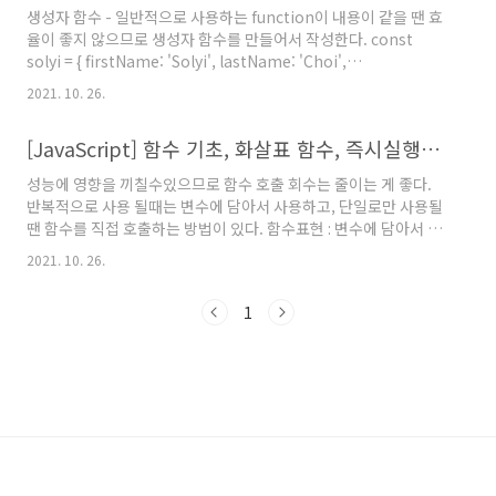
제목을 달았고 console.groupEnd() 로 닫아주었다. 코드에선 보
생성자 함수 - 일반적으로 사용하는 function이 내용이 같을 땐 효
기 불편해도 콘솔확인은 편함! length find conc..
율이 좋지 않으므로 생성자 함수를 만들어서 작성한다. const
solyi = { firstName: 'Solyi', lastName: 'Choi',
getFullName: function (){ return `${this.firstName}
2021. 10. 26.
${this.lastName}` } } console.log(solyi.getFullName()) //
위가 일반적으로 사용하는 함수 // 아래가 생성자 함수 function
[JavaScript] 함수 기초, 화살표 함수, 즉시실행함수(IIFE), 호이스팅, 타이머 함수
User(first, last) {//생성자 함수는 첫글자를 대문자로 작성하는 암
묵적인 룰! this.firstName = first this.lastName = last }
성능에 영향을 끼칠수있으므로 함수 호출 회수는 줄이는 게 좋다.
const person1 = new user('..
반복적으로 사용 될때는 변수에 담아서 사용하고, 단일로만 사용될
땐 함수를 직접 호출하는 방법이 있다. 함수표현 : 변수에 담아서 사
용하는 함수 익명함수 : 이름이 없는 함수 기명함수 : 이름이 있는 함
2021. 10. 26.
수 함수 내에서 return 문을 만나면 종료된다. arguments : 인수
를 지정하지 않아도 함수 내에서 활용할 수있다. 인수가 너무 많은
1
경우에 사용 function sum(){ console.log(arguments)
return arguments[0] + arguments[1] + arguments[2] }
const z = sum(1,2,3) console.log(z) 화살표 함수 : 일반 함수
의 축약형 매개 변수가 하나라면 소괄호..