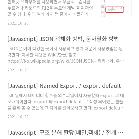
인터넷 브라우저를 사용하면서 우클릭 - 검사를
const APi_KEY = '비공개' axios .get(`https://www.omd..
누르거나 키보드의 F12를 누르면 개발 툴을 확인
할 수 있다. 위의 여러 가지 탭 중에서 애플리케이
션을 선택하면 위 사진과 같이 로컬 스토리지, 세
2021. 10. 29.
션 스토리지가 있는 걸 알 수 있다. 로컬 스토리지
(Local Storage)란 ?? 데이터가 만료되지 않음
[Javascript] JSON 객체화 방법, 문자열화 방법
(크롬의 시크릿 창인 경우 지워짐) 세션 스토리지
(Session Storage)란 ?? 페이지를 닫으면 사라
JSON은 이미 다양한 곳에서 사용되고 있기 때문에 사용방법은 생
짐 스토리지에 저장하는 값들은 key value 형태
략한다. 자세한 내용은 Wiki(한글) 참조 :
로 구성되어 있다. 아직 로컬 스토리지와 세션 스
https://ko.wikipedia.org/wiki/JSON JSON - 위키백과, 우리
토리지의 사용처(?)는 학습하지 않았지만 로컬
모두의 백과사전 JSON(제이슨[1], JavaScript Object
스토리지와 세션 스토리지에 값을 추가하고, 읽
2021. 10. 29.
Notation)은 속성-값 쌍( attribute–value pairs and array
고, 수정하고, 삭제하는 방법에 대해 배웠다. 어려
data types (or any other serializable value)) 또는 "키-값
운 내용이 아니므로 코드 블럭으로 작성하기로
[Javascript] Named Export / export default
쌍"으로 이루어진 데이터 오브젝트를 전달하기 위해 인간이 읽을
한다. // .s..
수 있 ko.wikipedia.org JSON은 "문자열"로 이루어져있지만 브
js파일에서 데이터나 함수를 외부파일에서 사용할때 export 로 내
라우저에서 읽을 때는 객체로 사용이 된다. 그래서 JSON 형식의 데
보내줘야한다. export 와 export default 로 작성 되어있는 샘플
이터는 코드를 짤때 문자열로 변환하는 방법..
을 흔히 볼 수 있는데 그 차이를 알아보려고 한다. export default :
기본 export 내보내는 JS파일에서 function 이름은 생략이 가능
2021. 10. 29.
하다. 한가지 함수만 작성할 수 있다. 가져오는 JS파일에서
import 함수명 부분은 다른 이름으로 변경해도 상관없다. //
[Javascript] 구조 분해 할당(배열,객체) / 전개 연산자 / 데이터 불변성 / 얕은복사와 깊은 복사 (lodash deepClone)
getRandom.js export default function () { return
Math.floor(Math.random() * 10) } // main.js import