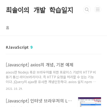
본문 바로가기
최솔이의 개발 학습일지
홈
JavaScript
9
[Javascript] axios의 개념, 기본 예제
aixos란 Nodejs 혹은 브라우저를 위한 프로미스 기반의 HTTP 비
동기 통신 라이브러리이다. 즉 HTTP 요청을 처리할 수 있는 기능
이다. jQuery의 ajax랑 유사한 개념인듯하다. axios 설치 npm ->
npm install axios aixos의 간단 예제를 테스트하려면 영화 검색
2021. 10. 29.
사이트를 만들기에 좋은 데이터베이스를 제공해주는 OMDb API에
서 API KEY 인증이 필요하다. >> http://www.omdbapi.com/
[Javascript] 인터넷 브라우저의 LocalStorage, SessionStorage
// aixos 를 사용하기 위해 import import axios from 'axios'
// 영화정보를 가져오는 함수 작성 function getMovieInfo(){