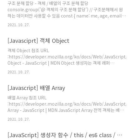
구조 분해 할당 - 객체 / 배열의 구조 분해 할당
getRandom from './getRandom' export : named export
console.group('@ 객체의 구조 분해 할당') // 구조분해해서 원
내보내는 JS..
하는 데이터만 사용할 수 있음 const { name: me, age, email,
address = 'Korea' } = user console.log(`이름은 ${name}입
2021. 10. 27.
니다.`) console.log(`${me}의 이름은 ${age}살이며`) //me라
는 이름으로 대체해서 가져올 수 있다. 그럼 name이란 변수는 사
[Javasciprt] 객체 Object
용할수없음! console.log(`${address} 에 거주중입니다.`) //구
조분해할당시 default 값 지정할 수 있다 ! console.log(`문의사
객체 Object 참조 URL
항이 있다면 -> ${email}`) console.log(user.name ===
:https://developer.mozilla.org/ko/docs/Web/JavaScript/Refe
`${nam..
Object - JavaScript | MDN Object 생성자는 객체 래퍼
(wrapper)를 생성합니다. developer.mozilla.org assign
2021. 10. 27.
keys values // Object.prototype... prototype안붙어 있으면
정적 메서드 // [].reverse() 는 가능하지만 {}.assign()은 불가능
[Javascript] 배열 Array
하다. const userAge = { name: 'solyi', age: 31 } const
userEmail = { name: 'solyi', email: 'solyi@solyi.kr' ..
배열 Array 참조 URL
:https://developer.mozilla.org/ko/docs/Web/JavaScript/Refe
Array - JavaScript | MDN JavaScript Array 전역 객체는 배열
을 생성할 때 사용하는 리스트 형태의 고수준 객체입니다.
2021. 10. 27.
developer.mozilla.org 용어 설명 index - 배열 내의 특정 위치
indexing - 인덱스 위치 조회 element / item - 각 요소들을 의미
[JavaScript] 생성자 함수 / this / es6 class / 상속 / 확장
console에서 수월하게 보기위해서 console.group('제목')으로