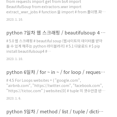
from requests import get from bs4 import
extract_indeed_job(keyword) jobs ..
BeautifulSoup from extractors.wwr import
extract_wwr_jobs # function 을 import # from 폴더명.파일
명 import function명 # jobs =
2023. 1. 10.
extract_wwr_jobs("python") # print(jobs) # base_url =
"https://kr.indeed.com/jobs?q=" # search_term =
python 7일차 웹 스크래핑 / beautifulsoup 4 / find / find_all / requests / response status_code
"python" # response = get(f"{base_url}{search_term}")
# print(response) # if response.status_code != 200: #
# 5.0 웹 스크래핑 # beautiful soup (웹사이트의 데이터를 받아
print("Fail") # else: # prin..
올 수 있게 해주는 python 라이블러리) # 5.1 다운로드 # $ pip
install beautifulsoup4 #
https://www.crummy.com/software/BeautifulSoup/bs4/doc/#q
2023. 1. 10.
start # 5.2 주의사항 # 웹스크래핑으로 상업적 이용시 주의해야한
다. from requests import get from bs4 import
python 6일차 / for ~ in ~ / for loop / requests / status_code
BeautifulSoup base_url
="https://weworkremotely.com/remote-jobs/search?
# 4.5 For Loops websites = ( "google.com",
term=" search_term ="vue" reseponse = get(f"
"airbnb.com", "https://twitter.com", "facebook.com",
{base_url}{search_term}")..
"https://tictoc.com" ) websites[0] # tuple 의 갯수만큼 반복
for website in websites: print("Hello", website) # 일반적
2023. 1. 6.
으로 tuple이나 list를 만들 때 복수형으로 만든다 # websites,
movies, users, photos ,... # for 에서는 단수형으로 쓴다. #
python 5일차 / method / list / tuple / dictionary
website, movie, user, photo # 4.6 URL Formatting for
website in websites: if not website.startswith("h..