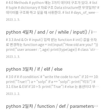
# 4.0 Methods # python 에는 3가지 데이터 구조가 있다. # list
# tuple # dictionary # 자료구조 Data structure란 무엇일까? #
데이터를 구조화 하고 싶을 때 사용한다. # list # days_of_week
= ["Mon", "Tue", "Wed", "Thu", "Fri", "Sat", "Sun"] #
2023. 1. 5.
print(days_of_week) name = "solyi" print(name.upper())
# 대문자로 출력 # upper() 외에도 엄 청 많 은 function 들이 결합
python 4일차 / and / or / while / input() / int() / import library
되어있다. # "solyi"는 string 인데 내부에 많은 function 을 가지
고 있다. # 이것들을 function 이 아닌 method 라고 부른다. #
# 3.3 And & Or # input() 입력 받는 function # int() 값을 숫자
capita..
로 변경하는 function age = int(input("How old are you? "))
print("user answer : ", age) print(type(age)) # class 'str' if
age = 18 and age pc_choice: print("Lower!") elif
2023. 1. 3.
user_choice
python 3일차 / if / elif / else
# 3.0 if # if condition: # "write the code to run" if 10 == 10:
print("True!!") a = "solyi" if a == "solyi": print("YES!") #
3.1 Else & Elif if 10 > 5: print("True") # else 는 옵션이다 무조
건 사용해야하는 것은 아님 password_correct = False # True
2023. 1. 2.
if password_correct: print("Here is your money.") else:
print("Wrong password.") # elif (== else if) # else와 마찬가
python 2일차 / function / def / parameters / arguments / return values / format / f""
지로 반드시 써야하는것은 아님 winner = 10 if winner > 10: