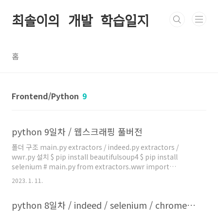
본문 바로가기
최솔이의 개발 학습일지
홈
Frontend/Python
9
python 9일차 / 웹스크래핑 풀버전
폴더 구조 main.py extractors / indeed.py extractors /
wwr.py 설치 $ pip install beautifulsoup4 $ pip install
selenium # main.py from extractors.wwr import
extract_wwr_jobs from extractors.indeed import
2023. 1. 11.
extract_indeed_job keyword = input("What do you want
to search for? ") file = open(f"{keyword}.csv", "w",
python 8일차 / indeed / selenium / chromedriver / beautifulsoup / None (data-type)
encoding="utf-8-sig") wwr =
extract_wwr_jobs(keyword) indeed =