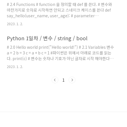
print("winne..
# 2.4 Functions # function 을 정의할 때 def 를 쓴다. # 변수와
마찬가지로 숫자로 시작하면 안되고 스네이크 케이스를 쓴다 def
say_hello(user_name, user_age): # parameter
print("hello", user_name, "how r u ?") print("you are",
2023. 1. 2.
user_age, "years old.") # 2.5 Identation # python에선 공백
이 매우 중요하다. # 코드를 두칸 띄워줘야 그 코드가 어떤것 안에
Python 1일차 / 변수 / string / bool
들어가 있는걸 알수있다. def say_bye(): print("bye~")
say_bye() # 2.6 Parameters # parameter: function의 괄호
# 2.0 Hello world print("Hello world!") # 2.1 Variables 변수
안에서 쓰는 인자 # argument: f..
a = 2 b = 3 c = a + b c = 1 #파이썬은 위에서 아래로 코드를 읽는
다. print(c) # 변수는 숫자나 기호가 아닌 글자로 시작 해야한다. #
변수명에는 띄어쓰기를 사용할 수 없다. # python에서는 스네이
2023. 1. 2.
크 케이스로 작성한다. myAge = 77 # camelCase는 javascript
에서 많이 사용된다. my_age = 77 # python 에서는 스네이크 케
1
이스를 많이 쓴다. print(myAge) print(my_age) # 2.2
Booleans and Strings my_name = "solyi"
print(my_name) # True, False 는 첫 글자를 ..