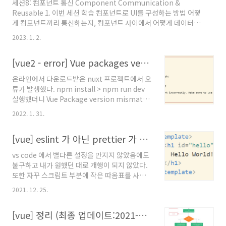
세션8: 컴포넌트 통신 Component Communication &
컴포넌트다. 하지만 컴포넌트를 등록하는 방법 중에서 가장 좋은 방
Reusable 1. 이번 세션 학습 컴포넌트로 UI를 구성하는 방법 어떻
법은 아니다. 한가지 잠재적 단점이 있다. 모든 컴..
게 컴포넌트끼리 통신하는지, 컴포넌트 사이에서 어떻게 데이터를
주고 받는지 어떤 접근법이 있고, 어떻게 선택 해야하는지 2. 외부에
2023. 1. 2.
서 데이터 받아오기 중요!같은 컴포넌트를 여러번 사용할때 매번 다
른 데이터로 설정한다는 개념 props property의 약자로 커스텀
[vue2 - error] Vue packages version mismatch:
html 속성을 의미한다. props 로 설정한 것을 vue가 인식하게 하
려면 받는 component 에서 props 를 추가해주어야한다. 가장
온라인에서 다운로드받은 nuxt 프로젝트에서 오
단순하게 받는 방법은 [ ] array 이다. props: [], 그 다음 모든 커스
류가 발생했다. npm install > npm run dev
텀 속성을 추가해준다. props: [ 'name', 'phoneNumbe..
실행했더니 Vue Package version mismatch
: 라는 오류가 발생. Vue packages version
2022. 1. 31.
mismatch: - vue@2.6.14 - vue-server-
renderer@2.6.12 package.json 파일에서
[vue] eslint 가 아닌 prettier 가 적용 될 때
vue와 vue-server-renderer 의 버전이 명시되
어있지 않아서 자동으로 최신 버전으로 업뎃을
vs code 에서 별다른 설정을 만지지 않았음에도
했고, 그 결과 vue 와 vue-server-renderer의
불구하고 내가 원했던 대로 개행이 되지 않았다.
버전이 일치하지 않는다는 내용. package.json
또한 자꾸 스크립트 부분에 작은 따옴표를 사용
파일에 다음을 추가해준다. "vue": "^2.6.12",
한다고 설정 해두었는데 저장할때마다 큰 따옴표
"vue-server-renderer": "^2.6.12", packa..
2021. 12. 25.
로 변경되어 불편함을 느꼈다. 검색해보니 설정
이 바뀌어있었다. vscode 의 단축키 ctrl + shift
[vue] 정리 (최종 업데이트:2021-12-21)
+ p 로 메뉴 검색을 열어서 Open Settings
(JSON) 을 열어준다. ctrl + f로 formatter 라