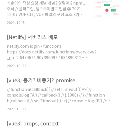
최솔이의 작성 요령 개념 개념 ? 명령어 $ npm ...
고 검색해보면 "editor.defaultFormatter":
주석 // 플러그인, 팁 * 주제별로 언급 @ 2021-
"esbenp.prettier-vscode", 이렇게 eslint 가
12-07 VUE CLI / VUE 파일의 구성 요소 3가지
아닌 prettier 로 설정되어 있음을 알 수 있다. 그
CLI ? Command-Line Interface 를 의미한다.
부분을 아래와 같이 eslint 로 변경해주면, 성공
2021. 12. 7.
터미널을 통해 프로젝트를 손쉽게 시작할 수 있
적으로 원하던 부분에서 개행이 된다. "editor..
도록 도와준다. $ npm install -g @vue/cli //
[Netlify] 서버리스 배포
npm 이라는 명령어를 통해 vue cli를 전역(-g)
에 설치해준다 * vue cli 공식 사이트
netlify.com login - functions
https://cli.vuejs.org/ $ vue create hello-
https://docs.netlify.com/functions/overview/?
world // 간단하게 프로젝트를 생성 할 수 있다.
_ga=2.6479674.907396097.1634890312-
강의 내에서 간단한 프로젝트 생성은 건너 뛰고
596079682.1634890312 netlify.toml 파일 생성 [build]
lint ? 코드 작성의 규칙을 정함 eslint , rules 도
2021. 10. 22.
functions = "functions" functions/hello.js 파일 생성
마찬가지 pu..
exports.handler = async function (event, context) {
[vue3] 동기? 비동기? promise
return { statusCode: 200, body: JSON.stringify({ name:
'choi-solyi', age: 31, email: 'choi-solyi@naver.com' }) } } -
// function a(callback){ // setTimeout(()=>{ //
-> https://unruffled-ja..
console.log('A') // callback() // },1000) // } // function
b(callback){ // setTimeout(()=>{ // console.log('B') //
callback() // },1000) // } // function c(callback){ //
2021. 10. 21.
setTimeout(()=>{ // console.log('C') // callback() //
},1000) // } // function d(callback){ // setTimeout(()=>{ //
[vue3] props, context
console.log('D') // callback() // },1000) // } // a(function (){