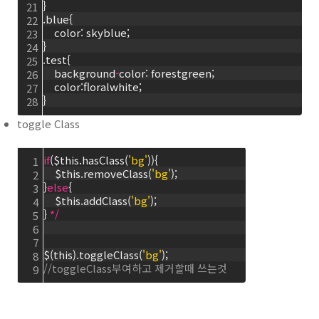
}
21
.blue{
22
    color: skyblue;
23
}
24
.test{
25
    background
-
color: forestgreen;
26
    color:floralwhite;
27
}
28
toggle Class
if
($this.hasClass(
'bg'
)){
1
    $this.removeClass(
'bg'
);
2
}
else
{
3
    $this.addClass(
'bg'
);
4
} 
*
/
5
6
7
$(this).toggleClass(
'bg'
);
8
//toggleClass부여하고 제거할때 쓰는것
9