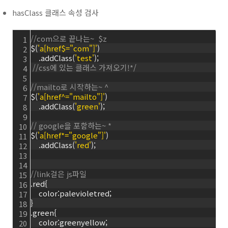
hasClass 클래스 속성 검사
//com으로 끝나는~  $z
1
$(
'a[href$="com"]'
)
2
    .addClass(
'test'
); 
3
//css에 있는 클래스 가져오기!*/
4
5
//mailto로 시작하는~ ^
6
$(
'a[href^="mailto"]'
)
7
    .addClass(
'green'
);
8
9
// google을 포함하는~ *
10
$(
'a[href*="google"]'
)
11
    .addClass(
'red'
);
12
13
14
//link걸은 js파일
15
.red{
16
    color:palevioletred;
17
}
18
.green{
19
    color:greenyellow;
20