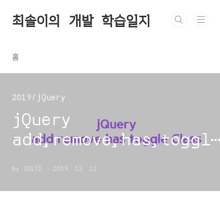
본문 바로가기
최솔이의 개발 학습일지
홈
2019/jQuery
jQuery
add,remove,has,toggl
Class
by SOLYI
2019. 12. 11.