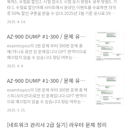
목차1. 수험료 할인2. 시험 접수3. 시험 응시 방법4. 공부 방법5. 기
타 1. 수험료 할인아래 사이트에서 온라인 이벤트를 수료하면 자격
증 50% 할인 쿠폰을 받을 수 있다.2025년 3월 기준 응시료 59달러
지만, 29.5달러만 지불하고 시험을 접수할 수 있
2025. 4. 14.
다.https://events.microsoft.com/ko-kr/allevents
Microsoft 이벤트와 함께 목표를 발전시키세요전문성을 확장하
AZ-900 DUMP #1-300 / 문제 유형 - 예/아니오
고, 새로운 기술을 습득하고 커뮤니티를 구축하는 데 도움이 되는
특별 이벤트와 학습 기회를 살펴보세요.events.microsoft.com
examtopics의 1번 문제 부터 300번 문제 중
2. 시험 접수온라인으로 시험 보려면 책상에 아무것도 없어야 하고
예/아니오 로만 된 문제입니다.GPT 번역이므로
사람 목소리가 안들려야하고 듀얼 모니터도 안되는 등 엄격하다는
매끄럽지 않을 수 있습니다.정답 여부는
얘기가 많았다. 그래서 처음엔..
examtopics에서 가져온 그대로이지만 틀린 내
2025. 4. 4.
용이 있다면 알려주세요~! 텍스트 문제는 여기 -
> https://solyi.tistory.com/315 빈칸 채우
AZ-900 DUMP #1-300 / 문제 유형 - 선택지
기 유형 및 Dropdown 문제는 이미지로 따
서 워드파일로 만들어놨습니다. 필요하신분
examtopics의 1번 문제 부터 300번 문제 중 텍
은 공유해드릴께요 댓글 남겨주시거나 choi-
스트(사지선다)로만 된 문제입니다.GPT 번역이
solyi@네이버로 메일주세요! 예시 Azure는 자
므로 매끄럽지 않을 수 있습니다.정답 여부는
본 지출(CapEx)과 운영 지출(OpEx) 간의 유연
examtopics에서 가져온 그대로이지만 틀린 내
성을 제공한다.YESAzure provides flexibility
2025. 3. 25.
용이 있다면 알려주세요~! 모바일로 보실땐 가로
between capital expenditure (CapEx) and
모드 추천 예/아니오 문제는 여기 ->
operational exp..
[네트워크 관리사 2급 실기] 라우터 문제 정리
https://solyi.tistory.com/317 빈칸 채우기
유형 및 Dropdown 문제는 이미지로 따서 워드