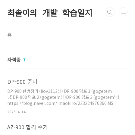
본문 바로가기
최솔이의 개발 학습일지
홈
자격증
7
DP-900 준비
DP-900 한방정리 (ilov1112님) DP-900 덤프 1 (gogetem
님)DP-900 덤프 2 (gogetem님)DP-900 덤프 3 (gogetem님)
https://blog.naver.com/imaokiro/223224970366 MS
Azure DP-900 Examtopics 링크 #1(No.127 ~ No.139)128번
2025. 4. 14.
문제까지는 사이트에서 무료로 볼 수 있습니다. 127
https://www.examtopics.com/discussions/micros...blog.nave
AZ-900 합격 수기