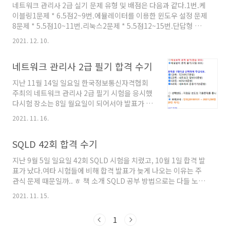
네트워크 관리사 2급 실기 문제 유형 및 배점은 다음과 같다.1번.케
파일로 만들어놨습니다.(필요하시면 아래 링크
이블링1문제 * 6.5점2~9번.에뮬레이터를 이용한 윈도우 설정 문제
에서 받아가세요
8문제 * 5.5점10~11번.리눅스2문제 * 5.5점12~15번.단답형 네트
~)https://naver.me/59U0L7Wx비밀번호 :
워크 문제4문제 * 5.5점1~3번.라우터 문제 ( 현재 페이지 ! )3문제
az900 예시Your company has datacenters
2021. 12. 10.
* 5.5점 라우터 문제를 정리한 기념으로 포스팅을 한다.15번 이후
in Los Angeles and New York. The
에 새로 1,2,3번 문제로 진행되므로 시험 순서상으로는 마지막에
company has a Microsoft Azure subsc..
네트워크 관리사 2급 필기 합격 수기
해당된다! 정리 순서는 다음과 같다.interface 문제show (확인)
문제 line 문제그 외 (ip, hostname) 1. interface 문제
지난 11월 14일 일요일 한국정보통신자격협회
@ serial 2/0에 frame-relay방식으로 캡슐화> en > conf t
주최의 네트워크 관리사 2급 필기 시험을 응시했
> interface serial 2/0 > e..
다시험 장소는 8일 월요일이 되어서야 발표가 났
고, 다행히(?) 서울의 중심지역인 선린 인터넷 고
2021. 11. 16.
등학교였다.어떤 후기에서 보니 건대였다고 해서
조금 걱정했는데 안심이었다. 시험 과목네트워크
SQLD 42회 합격 수기
관리사 2급 필기 시험은 아래 네 과목으로 구성
되어있다. 1. 네트워크 관리 일반 2. TCP/IP 3.
지난 9월 5일 일요일 42회 SQLD 시험을 치렀고, 10월 1일 합격 발
NOS 4. 네트워크 운용기기 공부 기간 & 공부 방
표가 났다.여타 시험들에 비해 합격 발표가 늦게 나오는 이유는 주
법이전 SQLD 합격 수기에서도 작성했지만.. 나
관식 문제 때문일까.. ㅎ 책 소개 SQLD 공부 방법으로는 다들 노랭
는 이론서를 굉장히 좋아한다.책장 채우기도 꽤
이 책을 언급하곤 한다.2~3 회독하고 가면 합격은 거뜬하다고
좋아해서 컴퓨터, 개발 관련 서적이 아니더라도
2021. 11. 15.
들.....SQL 자격검정 실전문
책장을 채우며 만족감을 느낀다.(다 읽는다고는
제 https://book.naver.com/bookdb/book_detail.naver?
안했다 ㅎ)추천도서는 SQLD와 마찬가지로 영진
1
bid=11346202 SQL 자격검정 실전문제SQL 자격검정 실전문제
닷컴의 이기적 네트워크관리사 1..