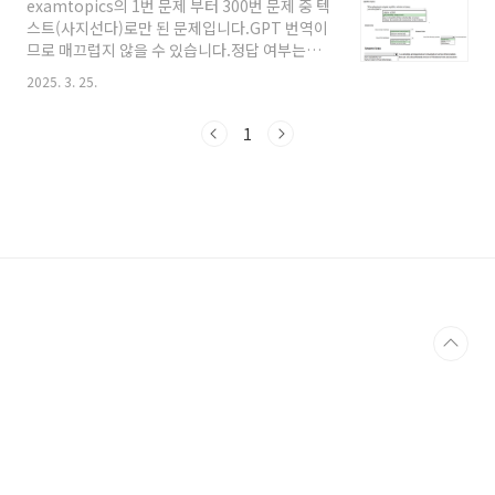
examtopics의 1번 문제 부터 300번 문제 중 텍
2. 시험 접수온라인으로 시험 보려면 책상에 아무것도 없어야 하고
스트(사지선다)로만 된 문제입니다.GPT 번역이
사람 목소리가 안들려야하고 듀얼 모니터도 안되는 등 엄격하다는
므로 매끄럽지 않을 수 있습니다.정답 여부는
얘기가 많았다. 그래서 처음엔..
examtopics에서 가져온 그대로이지만 틀린 내
2025. 3. 25.
용이 있다면 알려주세요~! 모바일로 보실땐 가로
모드 추천 예/아니오 문제는 여기 ->
1
https://solyi.tistory.com/317 빈칸 채우기
유형 및 Dropdown 문제는 이미지로 따서 워드
파일로 만들어놨습니다.(필요하시면 아래 링크
에서 받아가세요
~)https://naver.me/59U0L7Wx비밀번호 :
az900 예시Your company has datacenters
in Los Angeles and New York. The
company has a Microsoft Azure subsc..