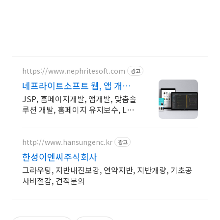
https://www.nephritesoft.com
광고
네프라이트소프트 웹, 앱 개발
전문업체
JSP, 홈페이지개발, 앱개발, 맞춤솔
루션 개발, 홈페이지 유지보수, LMS
프로그램 제작관련 무료 상담 및 컨
설팅 가능!!
http://www.hansungenc.kr
광고
한성이엔씨주식회사
그라우팅, 지반내진보강, 연약지반, 지반개량, 기초공
사비절감, 견적문의