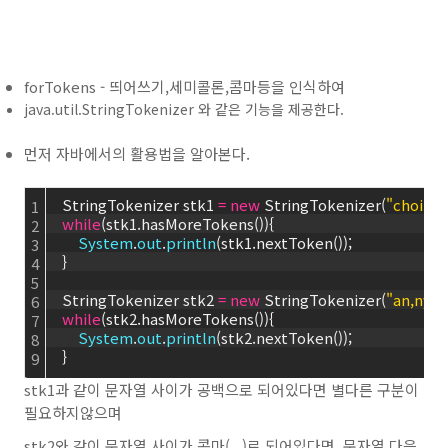
forTokens - 띄어쓰기,세미콜론,콤마등을 인식하여
java.util.StringTokenizer 와 같은 기능을 제공한다.
먼저 자바에서의 활용법을 알아본다.
    StringTokenizer stk1 
=
new
 StringTokenizer(
"choi sol
1
while
(stk1.hasMoreTokens()){
2
System
.
out
.
println
(stk1.nextToken());
3
    }
4
5
    StringTokenizer stk2 
=
new
 StringTokenizer(
"an,nyon
6
while
(stk2.hasMoreTokens()){
7
System
.
out
.
println
(stk2.nextToken());
8
    }
9
stk1과 같이 문자열 사이가 공백으로 되어있다면 별다른 구분이
필요하지않으며
stk2와 같이 문자열 사이가 콤마( , )로 되어있다면 문자열 다음