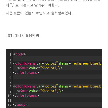
에 "," 로 나눈다고 알려주어야한다.
다음 토큰이 있는지 확인하고, 출력할수있다.
JSTL에서의 활용방법
<
body
>
1
2
<
c:forTokens
var
=
"color1"
items
=
"red;green;blue;blac
3
<
c:out
value
=
"${color1}"
/
>
4
<
/
c:forTokens
>
5
6
7
<
c:forTokens
var
=
"color2"
items
=
"red,green,blue,blac
8
<
c:out
value
=
"${color2 }"
/
>
9
<
/
c:forTokens
>
10
11
<
/
body
>
12