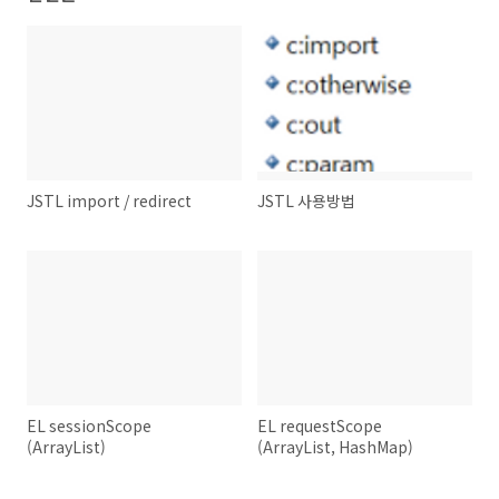
JSTL import / redirect
JSTL 사용방법
EL sessionScope
EL requestScope
(ArrayList)
(ArrayList, HashMap)