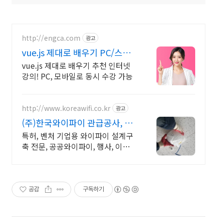
http://engca.com
광고
vue.js 제대로 배우기 PC/스마
트폰 동영상강의
vue.js 제대로 배우기 추천 인터넷
강의! PC, 모바일로 동시 수강 가능
http://www.koreawifi.co.kr
광고
(주)한국와이파이 관급공사, 건
설공사 가능
특허, 벤처 기업용 와이파이 설계구
축 전문, 공공와이파이, 행사, 이벤
트, IOT 나라장터 입찰 가능 기업,
성공사업의 지름길 와이파이 프리존
구축. 견적문의
공감
구독하기