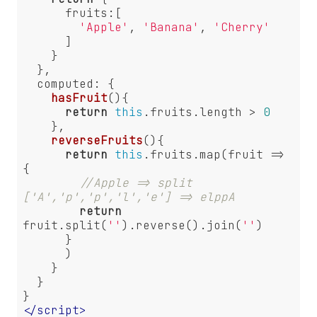
fruits
:[

'Apple'
, 
'Banana'
, 
'Cherry'
      ]

    }

  },

computed
: {

hasFruit
(
)
{

return
this
.fruits.length > 
0
    },

reverseFruits
(
)
{

return
this
.fruits.map(
fruit
 =>
{

//Apple => split 
['A','p','p','l','e'] => elppA
return
fruit.split(
''
).reverse().join(
''
)

      }

      )

    }

  }

</
script
>