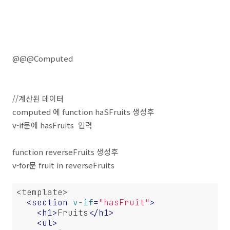
@@@Computed
//계산된 데이터
computed 에 function haSFruits 생성후
v-if문에 hasFruits 입력
function reverseFruits 생성후
v-for문 fruit in reverseFruits
<template>

<
section
v-if
=
"hasFruit"
>
<
h1
>
Fruits
</
h1
>
<
ul
>