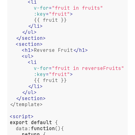
<
li
v-for
=
"fruit in fruits"
:key
=
"fruit"
>
        {{ fruit }}

</
li
>
</
ul
>
</
section
>
<
section
>
<
h1
>
Reverse Fruit
</
h1
>
<
ul
>
<
li
v-for
=
"fruit in reverseFruits"
:key
=
"fruit"
>
        {{ fruit }}

</
li
>
</
ul
>
</
section
>
</template>

<
script
>
export
default
 {

data
:
function
(
)
{

return
 {
