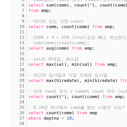
6
select
 sum(comm), count(
*
), count(comm
7
from
 emp;
8
9
--데이터 있는 것만 count
10
select
 comm, count(comm) 
from
 emp;
11
12
--2200 / 4 = 550 //null값은 빼고 계산된다
13
--sum(comm)/count(comm);
14
select
 avg(comm) 
from
 emp;
15
16
--sal의 최대값, 최소값
17
select
 max(sal), min(sal) 
from
 emp;
18
19
--최근의 입사일과 가장 오래된 입사일 
20
select
 max(hiredate), min(hiredate) 
fr
21
22
--전체 row의 갯수 / comm의 row의 갯수 (nu
23
select
 count(
*
), count(comm) 
from
 emp;
24
25
--Q.10번 부서에서 comm을 받는 사원의 수는?
26
select
 count(comm) 
from
 emp
27
where
 deptno 
=
10
;
28