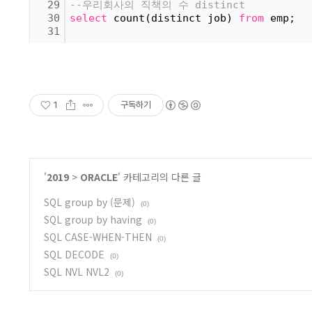
29
--우리회사의 직책의 수 distinct
30
select
 count(distinct job) 
from
 emp;
31
1
구독하기
'
2019
>
ORACLE
' 카테고리의 다른 글
SQL group by (문제)
(0)
SQL group by having
(0)
SQL CASE-WHEN-THEN
(0)
SQL DECODE
(0)
SQL NVL NVL2
(0)