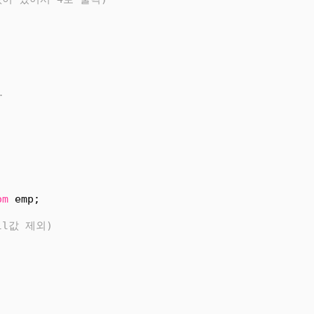
)
.
om
 emp;
ll값 제외)