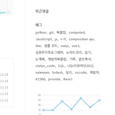
최근댓글
cs
ipter
태그
python
git
북클럽
computed
JavaScript
js
v-if
composition api
Vue
샘플 코드
vuejs
vue3
실용주의프로그래머
노마드코더
일기
노개북
개발자북클럽
기록
얕은복사
status_code
SQL
나는리뷰어다2022
selenium
lodash
일지
vscode
개발자
.11.18
AZ900
provide
React
.11.18
.11.15
.11.15
.11.15