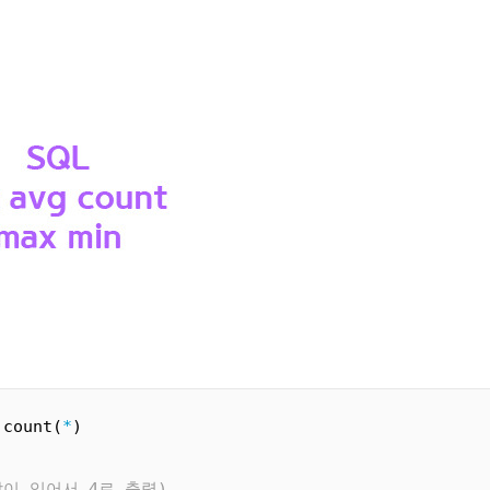
 count(
*
) 
l값이 있어서 4로 출력)