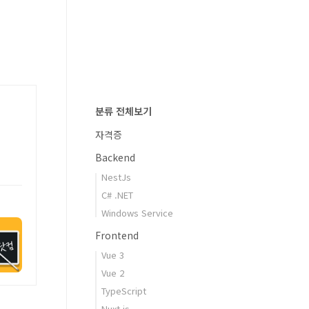
분류 전체보기
자격증
Backend
NestJs
C# .NET
Windows Service
Frontend
Vue 3
Vue 2
TypeScript
Nuxt.js