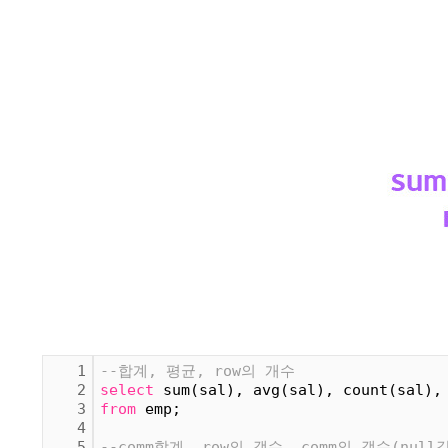
1
--합계, 평균, row의 개수
2
select
 sum(sal), avg(sal), count(sal),
3
from
 emp;
4
5
--comm합계, row의 갯수, comm의 갯수(nul