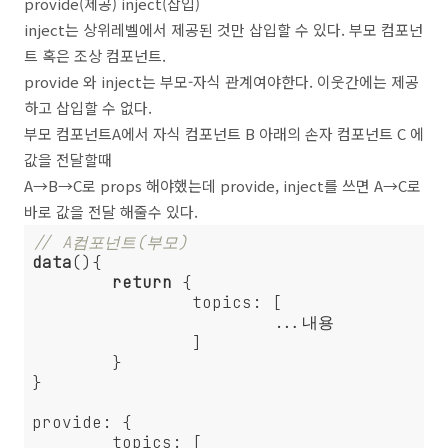
provide(제공) inject(삽입)
inject는 상위레벨에서 제공된 것만 삽입할 수 있다. 부모 컴포넌
트 혹은 조상 컴포넌트.
provide 와 inject는 부모-자식 관계여야한다. 이웃간에는 제공
하고 삽입할 수 없다.
부모 컴포넌트A에서 자식 컴포넌트 B 아래의 손자 컴포넌트 C 에
값을 전달할때
A→B→C로 props 해야했는데 provide, inject를 쓰면 A→C로
바로 값을 전달 해줄수 있다.
// A컴포넌트(부모)
data
(){

return
 {

		topics: [

			...내용

		]

	}

}

provide: {

	topics: [
