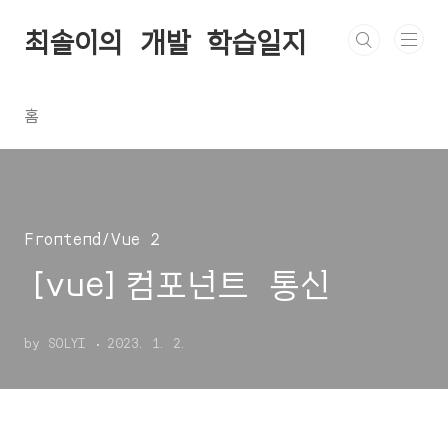
본문 바로가기
최솔이의 개발 학습일지
홈
Frontend/Vue 2
[vue]컴포넌트 통신
by SOLYI
2023. 1. 2.