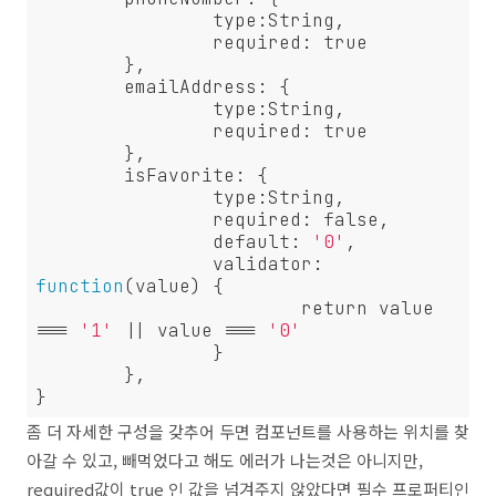
		type:String,

		required: true

	},

	emailAddress: {

		type:String,

		required: true

	},

	isFavorite: {

		type:String,

		required: false,

		default: 
'0'
,

		validator: 
function
(value) {

			return value 
=== 
'1'
 || value === 
'0'
		}

	},

좀 더 자세한 구성을 갖추어 두면 컴포넌트를 사용하는 위치를 찾
아갈 수 있고, 빼먹었다고 해도 에러가 나는것은 아니지만,
required값이 true 인 값을 넘겨주지 않았다면 필수 프로퍼티인