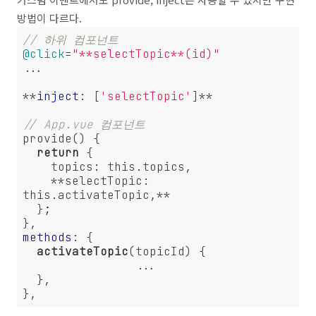
방법이 다르다.
// 하위 컴포넌트
@click
=
"**selectTopic**(id)"
...

**
inject
: [
'selectTopic'
]**

// App.vue 컴포넌트
provide() {

return
 {

    topics: this.topics,

    **selectTopic: 
this.activateTopic,**

  };

methods
: {

activateTopic
(topicId) {

		...

  },
