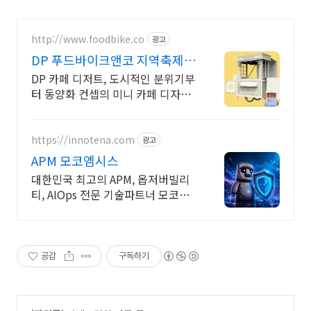
http://www.foodbike.co
광고
DP 푸드바이크앤코 지역축제
행사,백화점등 가능
DP 카페 디저트, 도시적인 분위기부
터 동양화 컨셉의 미니 카페 디자인
가능
https://innotena.com
광고
APM 모코엠시스
대한민국 최고의 APM, 옵저버빌리
티, AIOps 전문 기술파트너 모코엠
시스
공감
구독하기