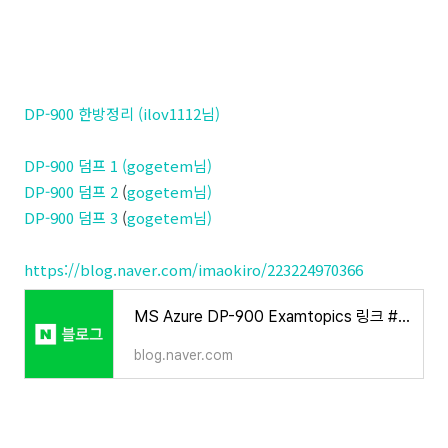
DP-900 한방정리 (ilov1112님)
DP-900 덤프 1 (gogetem님)
DP-900 덤프 2
(
gogetem님)
DP-900 덤프 3
(
gogetem님)
https://blog.naver.com/imaokiro/223224970366
MS Azure DP-900 Examtopics 링크 #1(No.127 ~ No.139)
blog.naver.com