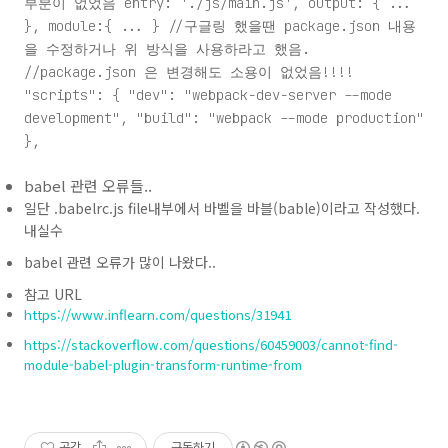
부분이 없었음 entry: './js/main.js', output: { ...
}, module:{ ... } //구글링 했을땐 package.json 내용
을 수정하거나 위 방식을 사용하라고 했음.
//package.json 은 변경해도 소용이 없었음!!!!
"scripts": { "dev": "webpack-dev-server --mode
development", "build": "webpack --mode production"
},
babel 관련 오류들..
일단 .babelrc.js file내부에서 바벨을 바블(bable)이라고 작성했다.
내실수
babel 관련 오류가 많이 나왔다..
참고 URL
https://www.inflearn.com/questions/31941
https://stackoverflow.com/questions/60459003/cannot-find-
module-babel-plugin-transform-runtime-from
공감
구독하기