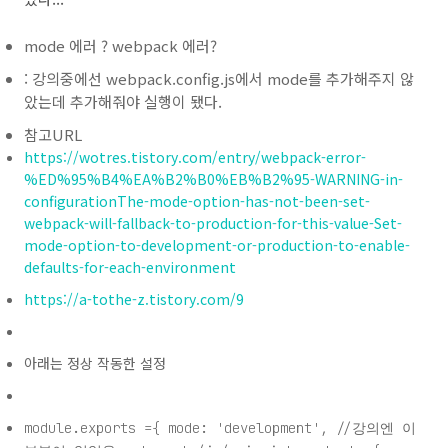
mode 에러 ? webpack 에러?
: 강의중에선 webpack.config.js에서 mode를 추가해주지 않
았는데 추가해줘야 실행이 됐다.
참고URL
https://wotres.tistory.com/entry/webpack-error-
%ED%95%B4%EA%B2%B0%EB%B2%95-WARNING-in-
configurationThe-mode-option-has-not-been-set-
webpack-will-fallback-to-production-for-this-value-Set-
mode-option-to-development-or-production-to-enable-
defaults-for-each-environment
https://a-tothe-z.tistory.com/9
아래는 정상 작동한 설정
module.exports ={ mode: 'development', //강의엔 이