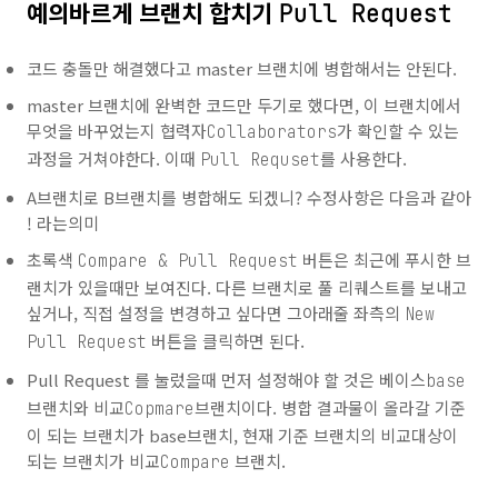
예의바르게 브랜치 합치기
Pull Request
코드 충돌만 해결했다고 master 브랜치에 병합해서는 안된다.
master 브랜치에 완벽한 코드만 두기로 했다면, 이 브랜치에서
무엇을 바꾸었는지 협력자
가 확인할 수 있는
Collaborators
과정을 거쳐야한다. 이때
를 사용한다.
Pull Requset
A브랜치로 B브랜치를 병합해도 되겠니? 수정사항은 다음과 같아
! 라는의미
초록색
버튼은 최근에 푸시한 브
Compare & Pull Request
랜치가 있을때만 보여진다. 다른 브랜치로 풀 리퀘스트를 보내고
싶거나, 직접 설정을 변경하고 싶다면 그아래줄 좌측의
New
버튼을 클릭하면 된다.
Pull Request
Pull Request 를 눌렀을때 먼저 설정해야 할 것은 베이스
base
브랜치와 비교
브랜치이다. 병합 결과물이 올라갈 기준
Copmare
이 되는 브랜치가 base브랜치, 현재 기준 브랜치의 비교대상이
되는 브랜치가 비교
브랜치.
Compare