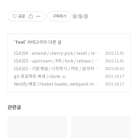
공감
구독하기
'
Tool
' 카테고리의 다른 글
[Git]04 - amend / cherry-pick / reset / reve
2022.11.01
rt / stash
[Git]03 - upstream / PR / fork / rebase / m
2022.11.01
(0)
erge 전략
[Git]01 - 기본개념 / 시작하기 / 커밋 / 원격저장
2022.06.02
(0)
소
git 프로젝트 복제 / clone
2021.10.17
(0)
(0)
Netlify 배포 (+babel-loader, webpack mod
2021.10.17
e 에러 등)
(0)
관련글