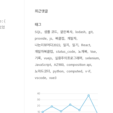
최근댓글
e:{
태그
없었
SQL
샘플 코드
얕은복사
lodash
git
provide
js
북클럽
개발자
나는리뷰어다2022
일지
일기
React
개발자북클럽
status_code
노개북
Vue
기록
vuejs
실용주의프로그래머
selenium
JavaScript
AZ900
composition api
노마드코더
python
computed
v-if
vscode
vue3