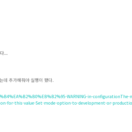
...
않았는데 추가해줘야 실행이 됐다.
D%95%B4%EA%B2%B0%EB%B2%95-WARNING-in-configurationThe-
ion-for-this-value-Set-mode-option-to-development-or-productio