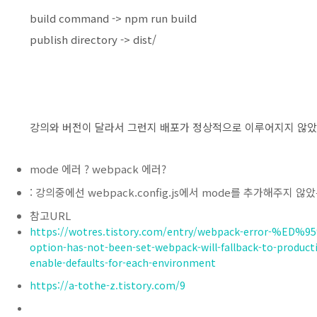
build command -> npm run build
publish directory -> dist/
강의와 버전이 달라서 그런지 배포가 정상적으로 이루어지지 않았다
mode 에러 ? webpack 에러?
: 강의중에선 webpack.config.js에서 mode를 추가해주지 
참고URL
https://wotres.tistory.com/entry/webpack-error-%E
option-has-not-been-set-webpack-will-fallback-to-product
enable-defaults-for-each-environment
https://a-tothe-z.tistory.com/9