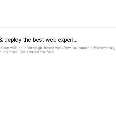
Netlify: Develop & deploy the best web experiences in record time
atform with an intuitive git-based workflow. Automated deployments,
much more. Get started for free!
.