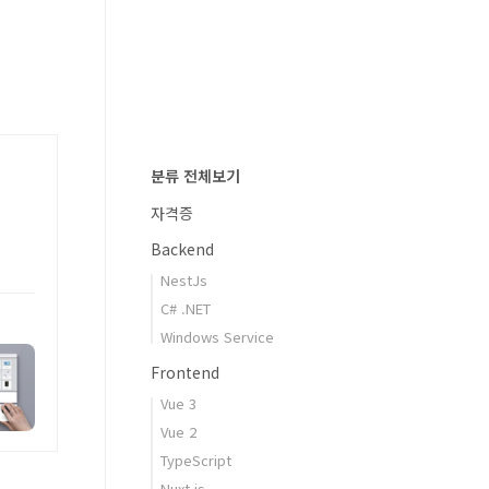
분류 전체보기
자격증
Backend
NestJs
C# .NET
Windows Service
Frontend
Vue 3
Vue 2
TypeScript
Nuxt.js