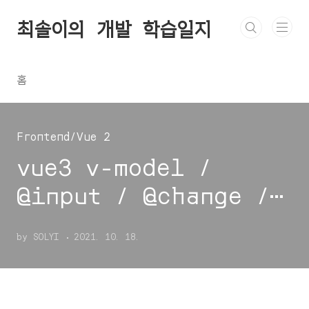
본문 바로가기
최솔이의 개발 학습일지
홈
Frontend/Vue 2
vue3 v-model /
@input / @change /
v-model.lazy / v-
by SOLYI
2021. 10. 18.
model.number / v-
model.trim