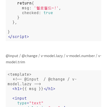
return
{

msg
: 
'헬로월드~!'
,

checked
: 
true
    }

  },

</
script
>
@input / @change / v-model.lazy / v-model.number / v-
model.trim
<template>

  <!-- @input  / @change / v-
model.lazy -->

<
h1
>
{{ msg }}
</
h1
>
<
input
type
=
"text"