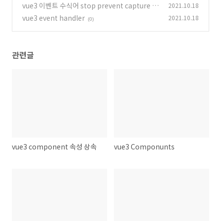
vue3 이벤트 수식어 stop prevent capture se
2021.10.18
lf once passive
vue3 event handler
2021.10.18
(0)
(0)
관련글
vue3 component 속성 상속
vue3 Componunts