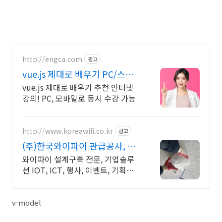
http://engca.com
광고
vue.js 제대로 배우기 PC/스마
트폰 동영상강의
vue.js 제대로 배우기 추천 인터넷
강의! PC, 모바일로 동시 수강 가능
http://www.koreawifi.co.kr
광고
(주)한국와이파이 관급공사, 건
설공사 가능
와이파이 설계구축 전문, 기업솔루
션 IOT, ICT, 행사, 이벤트, 기획광
고사례 나라장터 입찰 가능 기업, 성
공사업의 지름길 와이파이 프리존
구축. 견적문의
v-model