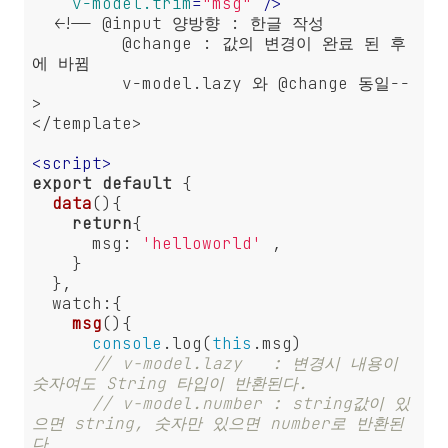
v-model.trim
=
"msg"
 />
  <!-- @input 양방향 : 한글 작성 

         @change : 값의 변경이 완료 된 후
에 바뀜

         v-model.lazy 와 @change 동일--
>

</template>

<
script
>
export
default
 {

data
(
)
{

return
{

msg
: 
'helloworld'
 ,

    }

  },

watch
:{

msg
(
)
{

console
.log(
this
.msg)

// v-model.lazy   : 변경시 내용이 
숫자여도 String 타입이 반환된다.
// v-model.number : string값이 있
으면 string, 숫자만 있으면 number로 반환된
다 