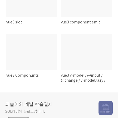
vue3 slot
vue3 component emit
vue3 Componunts
vue3 v-model / @input /
@change / v-model.lazy /
v-model.number / v-
model.trim
최솔이의 개발 학습일지
SOLYI 님의 블로그입니다.