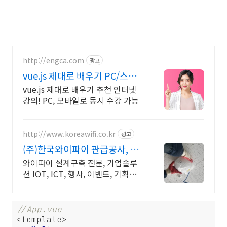
http://engca.com
광고
vue.js 제대로 배우기 PC/스마
트폰 동영상강의
vue.js 제대로 배우기 추천 인터넷
강의! PC, 모바일로 동시 수강 가능
http://www.koreawifi.co.kr
광고
(주)한국와이파이 관급공사, 건
설공사 가능
와이파이 설계구축 전문, 기업솔루
션 IOT, ICT, 행사, 이벤트, 기획광
고사례 나라장터 입찰 가능 기업, 성
공사업의 지름길 와이파이 프리존
구축. 견적문의
//App.vue
<template>
