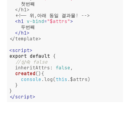
    첫번째

  </h1>

  <!-- 위,아래 동일 결과물! -->

<
h1
v-bind
=
"$attrs"
>
    두번째

</
h1
>
</template>

<
script
>
export
default
 {

//상속 false
inheritAttrs
: 
false
,

created
(
)
{

console
.log(
this
.$attrs)

  }

</
script
>