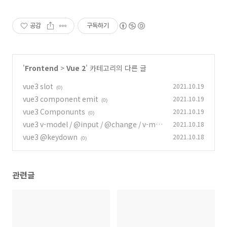
공감
구독하기
'
Frontend
>
Vue 2
' 카테고리의 다른 글
vue3 slot
2021.10.19
(0)
vue3 component emit
2021.10.19
(0)
vue3 Componunts
2021.10.19
(0)
vue3 v-model / @input / @change / v-mo
2021.10.18
del.lazy / v-model.number / v-model.trim
vue3 @keydown
2021.10.18
(0)
(0)
관련글