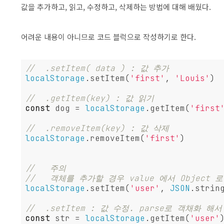
값을 추가하고, 읽고, 수정하고, 삭제하는 방법에 대해 배웠다.
어려운 내용이 아니므로 코드 블럭으로 작성하기로 한다.
//  .setItem( data ) : 값 추가
localStorage
.setItem(
'first'
, 
'Louis'
)

//  .getItem(key) : 값 읽기
const
 dog = 
localStorage
.getItem(
'first
//  .removeItem(key) : 값 삭제
localStorage
.removeItem(
'first'
)

//   주의
//   객체를 추가할 경우 value 에서 Objec
localStorage
.setItem(
'user'
, 
JSON
.string
//  .setItem : 값 수정. parse로 객채화 
const
 str = 
localStorage
.getItem(
'user'