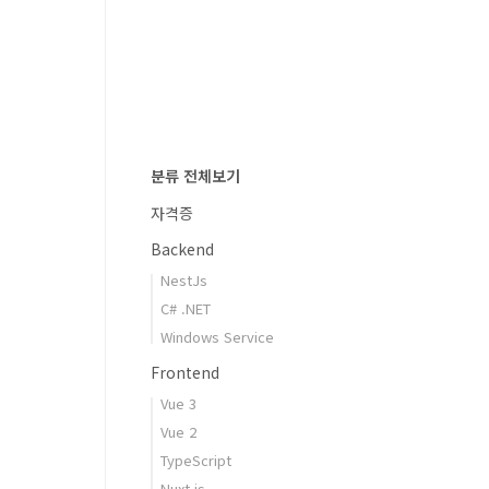
분류 전체보기
자격증
Backend
NestJs
C# .NET
Windows Service
Frontend
Vue 3
Vue 2
TypeScript
Nuxt.js