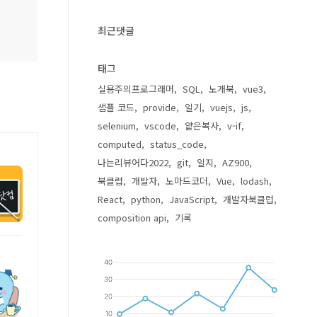
최근댓글
태그
실용주의프로그래머
SQL
노개북
vue3
샘플 코드
provide
일기
vuejs
js
selenium
vscode
얕은복사
v-if
computed
status_code
나는리뷰어다2022
git
일지
AZ900
북클럽
개발자
노마드코더
Vue
lodash
React
python
JavaScript
개발자북클럽
composition api
기록