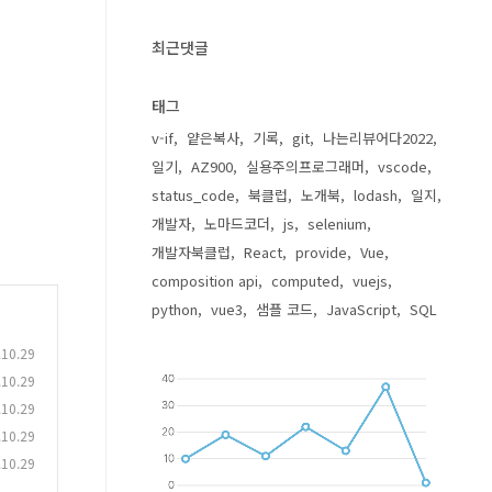
최근댓글
태그
v-if
얕은복사
기록
git
나는리뷰어다2022
일기
AZ900
실용주의프로그래머
vscode
status_code
북클럽
노개북
lodash
일지
개발자
노마드코더
js
selenium
개발자북클럽
React
provide
Vue
composition api
computed
vuejs
python
vue3
샘플 코드
JavaScript
SQL
.10.29
.10.29
.10.29
.10.29
.10.29