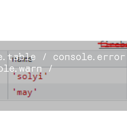
e.table / console.error
ole.warn /