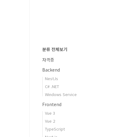
분류 전체보기
자격증
Backend
NestJs
C# .NET
Windows Service
Frontend
Vue 3
Vue 2
TypeScript
Nuxt.js