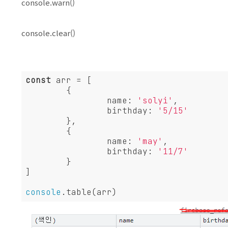
console.warn()
console.clear()
const
 arr = [

	{

name
: 
'solyi'
,

birthday
: 
'5/15'
	},

	{

name
: 
'may'
,

birthday
: 
'11/7'
	}

]

console
.table(arr)