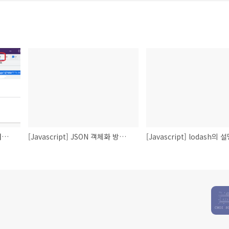
[Javascript] 인터넷 브라우저의 LocalStorage, SessionStorage
[Javascript] JSON 객체화 방법, 문자열화 방법