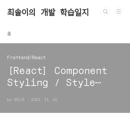
본문 바로가기
최솔이의 개발 학습일지
홈
Frontend/React
[React] Component
Styling / Style
loader / React
by SOLYI
2021. 11. 16.
Shadow / Ant Design