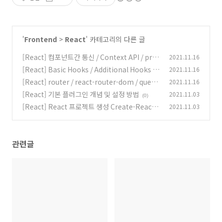
'
Frontend
>
React
' 카테고리의 다른 글
[React] 컴포넌트간 통신 / Context API / prov
2021.11.16
ider / consumer / useContext
[React] Basic Hooks / Additional Hooks /
2021.11.16
(0)
React Router Hooks
[React] router / react-router-dom / query-
2021.11.16
(0)
string / redirect
[React] 기본 플러그인 개념 및 설정 방법
2021.11.03
(0)
(0)
[React] React 프로젝트 생성 Create-React-
2021.11.03
App, CRA
(0)
관련글