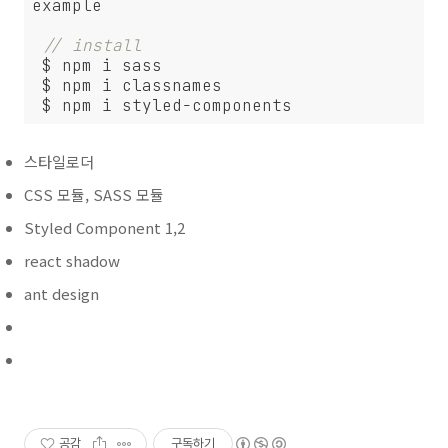
example

// install
 $ npm i sass

 $ npm i classnames

 $ npm i styled-components
스타일로더
CSS 모듈, SASS 모듈
Styled Component 1,2
react shadow
ant design
공감
구독하기