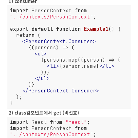
1) consumer
import
 PersonContext 
from
"../contexts/PersonContext"
;

export
default
function
Example1
(
) 
{

return
 (

<
PersonContext.Consumer
>
      {(persons) => (

<
ul
>
          {persons.map((person) => (

<
li
>
{person.name}
</
li
>
          ))}

</
ul
>
      )}

</
PersonContext.Consumer
>
  );

}
2) class컴포넌트에서 get (비선호)
import
 React 
from
"react"
import
 PersonContext 
from
"../contexts/PersonContext"
;
