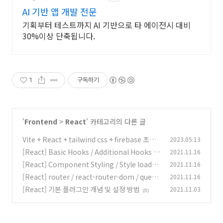
AI 기반 앱 개발 전문
기획부터 테스트까지 AI 기반으로 타 에이전시 대비
30%이상 단축됩니다.
1
구독하기
'
Frontend
>
React
' 카테고리의 다른 글
Vite + React + tailwind css + firebase 초기
2023.05.13
세팅
[React] Basic Hooks / Additional Hooks /
2021.11.16
(0)
React Router Hooks
[React] Component Styling / Style loader
2021.11.16
(0)
/ React Shadow / Ant Design
[React] router / react-router-dom / query-
2021.11.16
(0)
string / redirect
[React] 기본 플러그인 개념 및 설정 방법
2021.11.03
(0)
(0)