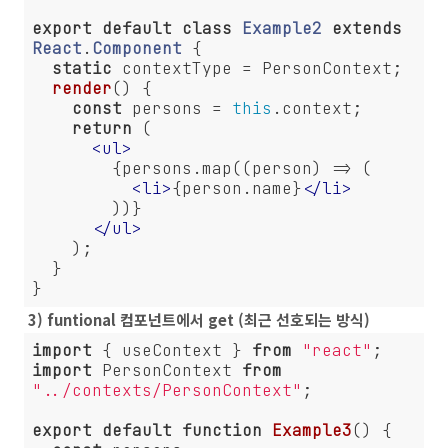
export
default
class
Example2
extends
React
.
Component
{

static
 contextType = PersonContext;

render
(
)
 {

const
 persons = 
this
.context;

return
 (

<
ul
>
        {persons.map((person) => (

<
li
>
{person.name}
</
li
>
        ))}

</
ul
>
    );

  }

}
3) funtional 컴포넌트에서 get (최근 선호되는 방식)
import
 { useContext } 
from
"react"
import
 PersonContext 
from
"../contexts/PersonContext"
;

export
default
function
Example3
(
) 
{
