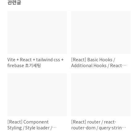
관련글
Vite + React + tailwind css +
[React] Basic Hooks /
firebase 초기세팅
Additional Hooks / React
Router Hooks
[React] Component
[React] router / react-
Styling / Style loader /
router-dom / query-string /
React Shadow / Ant Design
redirect