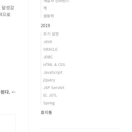
개발자 컨퍼런스
면 달성감
책
복적으로
원동력
2019
초기 설정
JAVA
ORACLE
JDBC
HTML & CSS
JavaScript
jQuery
JSP Servlet
파된다.
<-
EL JSTL
Spring
휴지통