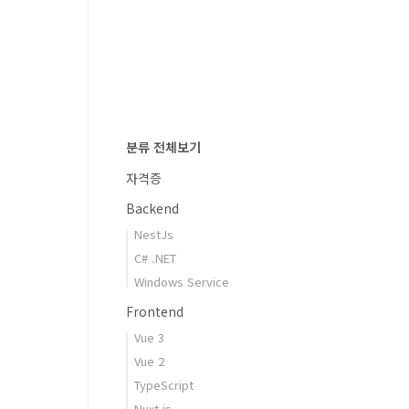
분류 전체보기
자격증
Backend
NestJs
C# .NET
Windows Service
Frontend
Vue 3
Vue 2
TypeScript
Nuxt.js