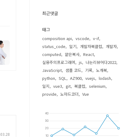
최근댓글
태그
composition api
vscode
v-if
status_code
일기
개발자북클럽
개발자
computed
얕은복사
React
실용주의프로그래머
js
나는리뷰어다2022
JavaScript
샘플 코드
기록
노개북
python
SQL
AZ900
vuejs
lodash
일지
vue3
git
북클럽
selenium
provide
노마드코더
Vue
.03.28