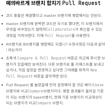
예의바르게 브랜치 합치기
Pull Request
코드 충돌만 해결했다고 master 브랜치에 병합해서는 안된다.
master 브랜치에 완벽한 코드만 두기로 했다면, 이 브랜치에서
무엇을 바꾸었는지 협력자
가 확인할 수 있는
Collaborators
과정을 거쳐야한다. 이때
를 사용한다.
Pull Requset
A브랜치로 B브랜치를 병합해도 되겠니? 수정사항은 다음과 같아
! 라는의미
초록색
버튼은 최근에 푸시한 브
Compare & Pull Request
랜치가 있을때만 보여진다. 다른 브랜치로 풀 리퀘스트를 보내고
싶거나, 직접 설정을 변경하고 싶다면 그아래줄 좌측의
New
버튼을 클릭하면 된다.
Pull Request
Pull Request 를 눌렀을때 먼저 설정해야 할 것은 베이스
base
브랜치와 비교
브랜치이다. 병합 결과물이 올라갈 기준
Copmare
이 되는 브랜치가 base브랜치, 현재 기준 브랜치의 비교대상이
되는 브랜치가 비교
브랜치.
Compare