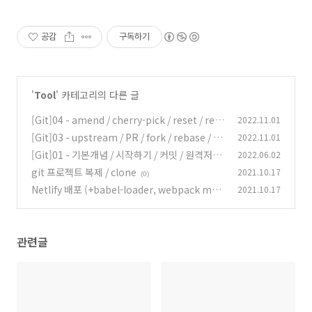
공감
구독하기
'
Tool
' 카테고리의 다른 글
[Git]04 - amend / cherry-pick / reset / reve
2022.11.01
rt / stash
[Git]03 - upstream / PR / fork / rebase / m
2022.11.01
(0)
erge 전략
[Git]01 - 기본개념 / 시작하기 / 커밋 / 원격저장
2022.06.02
(0)
소
git 프로젝트 복제 / clone
2021.10.17
(0)
(0)
Netlify 배포 (+babel-loader, webpack mod
2021.10.17
e 에러 등)
(0)
관련글