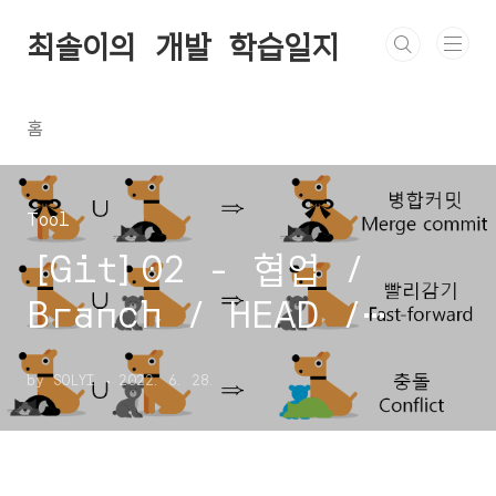
본문 바로가기
최솔이의 개발 학습일지
홈
Tool
[Git]02 - 협업 /
Branch / HEAD /
Conflict / Pull
by SOLYI
2022. 6. 28.
Request