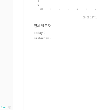
08-07 19:41
전체 방문자
Today :
Yesterday :
cs
ripter