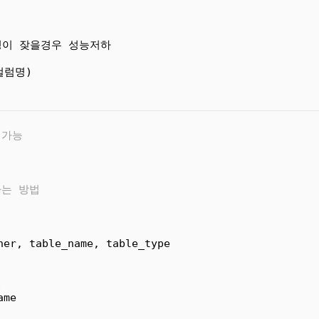
경이 잦을경우 성능저하
컬럼명)
 가능
하는 방법
ner, table_name, table_type
인
ame