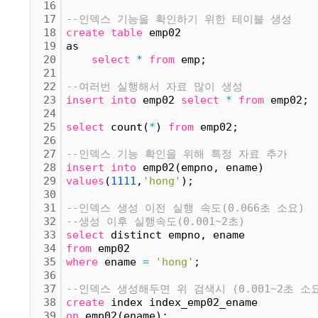
16
17
--인덱스 기능을 확인하기 위한 테이블 생성
18
create
table
 emp02
19
as 
20
select
*
from
 emp;
21
22
--여러번 실행해서 자료 많이 생성
23
insert
into
 emp02 
select
*
from
 emp02;
24
25
select
 count(
*
) 
from
 emp02;
26
27
--인덱스 기능 확인을 위해 특정 자료 추가
28
insert
into
 emp02(empno, ename)
29
values
(
1111
,
'hong'
);
30
31
--인덱스 생성 이전 실행 속도(0.066초 소요)
32
--생성 이후 실행속도(0.001~2초)
33
select
 distinct empno, ename
34
from
 emp02
35
where
 ename 
=
'hong'
;
36
37
--인덱스 생성해두면 위 검색시 (0.001~2초 소
38
create
 index index_emp02_ename
39
on
 emp02(ename);