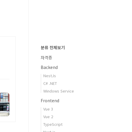
분류 전체보기
자격증
Backend
NestJs
C# .NET
Windows Service
Frontend
Vue 3
Vue 2
TypeScript
Nuxt.js