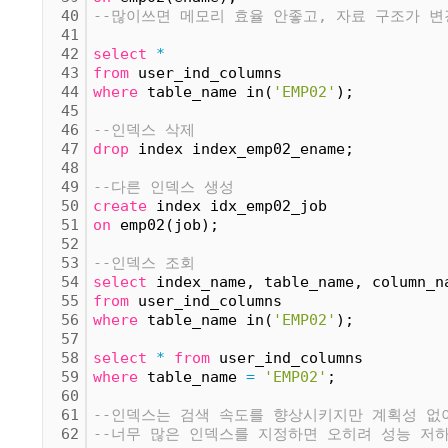
40
--많이쓰면 메모리 효율 안좋고, 자료 구조가 변
41
42
select
*
43
from
 user_ind_columns
44
where
 table_name in(
'EMP02'
);
45
46
--인덱스 삭제
47
drop
 index index_emp02_ename;
48
49
--다른 인덱스 생성
50
create
 index idx_emp02_job
51
on
 emp02(job);
52
53
--인덱스 조회
54
select
 index_name, table_name, column_n
55
from
 user_ind_columns
56
where
 table_name in(
'EMP02'
);
57
58
select
*
from
 user_ind_columns
59
where
 table_name 
=
'EMP02'
;
60
61
--인덱스는 검색 속도를 향상시키지만 계획성 없
62
--너무 많은 인덱스를 지정하면 오히려 성능 저