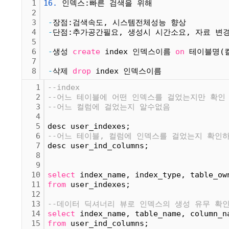
1
16.
 인덱스:빠른 검색을 위해
2
3
-
장점:검색속도, 시스템전체성능 향상
4
-
단점:추가공간필요, 생성시 시간소요, 자료 변
5
6
-
생성 
create
 index 인덱스이름 
on
 테이블명(
7
8
-
삭제 
drop
 index 인덱스이름
1
--index
2
--어느 테이블에 어떤 인덱스를 걸었는지만 확인
3
--어느 컬럼에 걸었는지 알수없음
4
5
desc user_indexes;
6
--어느 테이블, 컬럼에 인덱스를 걸었는지 확인
7
desc user_ind_columns;
8
9
10
select
 index_name, index_type, table_ow
11
from
 user_indexes;
12
13
--데이터 딕셔너리 뷰로 인덱스의 생성 유무 확
14
select
 index_name, table_name, column_n
15
from
 user_ind_columns;