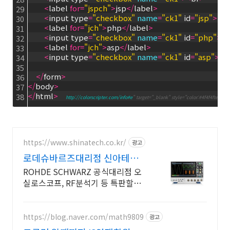
<
label 
for
=
"jspch"
>
jsp
<
/
label
>
29
<
input type
=
"checkbox"
name
=
"ck1"
 id
=
"jsp"
>
<
br
30
<
label 
for
=
"jch"
>
php
<
/
label
>
31
<
input type
=
"checkbox"
name
=
"ck1"
 id
=
"php"
>
<
b
32
<
label 
for
=
"jch"
>
asp
<
/
label
>
33
<
input type
=
"checkbox"
name
=
"ck1"
 id
=
"asp"
>
<
b
34
35
<
/
form
>
36
<
/
body
>
37
<
/
html
>
38
http://colorscripter.com/info#e
" target="_blank" style="color:#4f4f4ftext-d
https://www.shinatech.co.kr/
광고
로데슈바르즈대리점 신아테크
특판 44% 할인 프로모션중
ROHDE SCHWARZ 공식대리점 오
실로스코프, RF분석기 등 특판할인
진행 중
https://blog.naver.com/math9809
광고