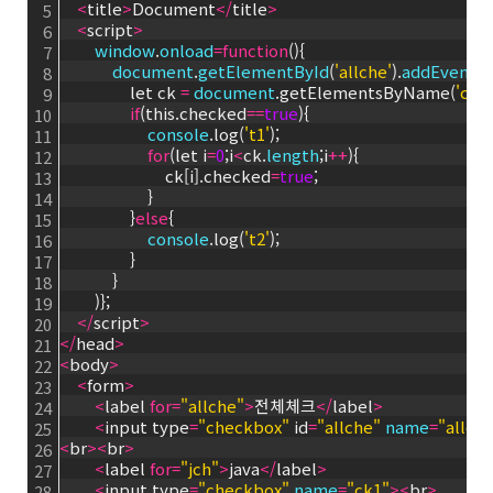
<
title
>
Document
<
/
title
>
5
<
script
>
6
window
.
onload
=
function
(){
7
document
.
getElementById
(
'allche'
).
addEventLi
8
                let ck 
=
document
.getElementsByName(
'ck1'
9
if
(this.checked
=
=
true
){
10
console
.log(
't1'
);
11
for
(let i
=
0
;i
<
ck.
length
;i
+
+
){
12
                        ck[i].checked
=
true
;
13
                    }
14
                }
else
{
15
console
.log(
't2'
);
16
                }
17
            }
18
        )};
19
<
/
script
>
20
<
/
head
>
21
<
body
>
22
<
form
>
23
<
label 
for
=
"allche"
>
전체체크
<
/
label
>
24
<
input type
=
"checkbox"
 id
=
"allche"
name
=
"allch
25
<
br
>
<
br
>
26
<
label 
for
=
"jch"
>
java
<
/
label
>
27
<
input type
=
"checkbox"
name
=
"ck1"
>
<
br
>
28