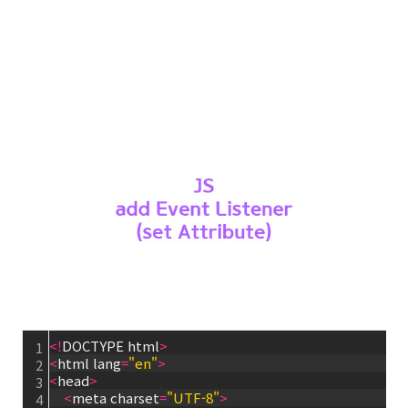
<
!
DOCTYPE html
>
1
<
html lang
=
"en"
>
2
<
head
>
3
<
meta charset
=
"UTF-8"
>
4