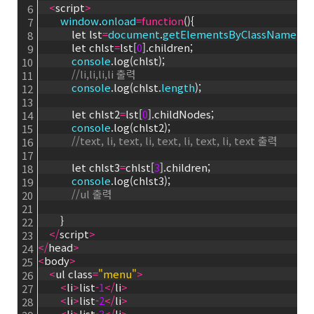
<
script
>
6
window
.
onload
=
function
(){
7
            let lst
=
document
.
getElementsByClassName
(
'm
8
            let chlst
=
lst[
0
].children;
9
console
.log(chlst);
10
//li,li,li,li 출력
11
console
.log(chlst.
length
);
12
13
            let chlst2
=
lst[
0
].childNodes;
14
console
.log(chlst2);
15
//text, li, text, li, text, li, text, li, text 출력
16
17
            let chlst3
=
chlst[
3
].children;
18
console
.log(chlst3);
19
//ul 출력
20
21
        }
22
<
/
script
>
23
<
/
head
>
24
<
body
>
25
<
ul class
=
"menu"
>
26
<
li
>
list
-
1
<
/
li
>
27
<
li
>
list
-
2
<
/
li
>
28
<
li
>
list
-
3
<
/
li
>