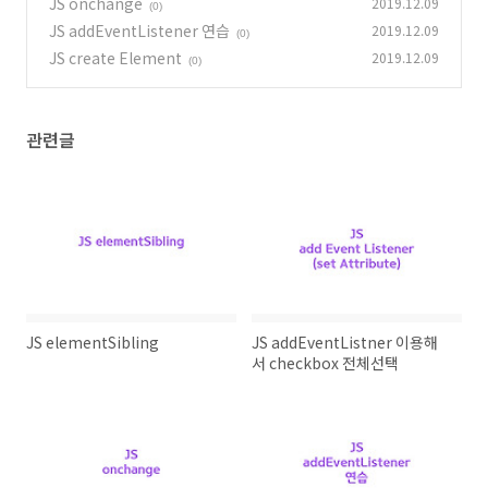
JS onchange
2019.12.09
(0)
(0)
JS addEventListener 연습
2019.12.09
(0)
JS create Element
2019.12.09
(0)
관련글
JS elementSibling
JS addEventListner 이용해
서 checkbox 전체선택