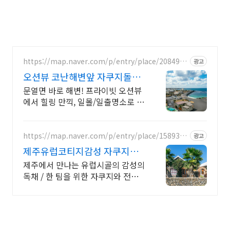
https://map.naver.com/p/entry/place/2084915
광고
971
오션뷰 코난해변앞 자쿠지돌집
2인~10인 대가족/단체예약
문열면 바로 해변! 프라이빗 오션뷰
에서 힐링 만끽, 일몰/일출명소로 인
생샷 필수. 제주 감성 예쁘다고 소문
난 힐링스테이, 바배큐불멍, 스파족
욕, 제주바다보러오세요
https://map.naver.com/p/entry/place/1589368
광고
656
제주유럽코티지감성 자쿠지독
채 프라이빗 제주여행, 유럽감성
제주에서 만나는 유럽시골의 감성의
독채 / 한 팀을 위한 자쿠지와 전용
온실바베큐 모두 다른 다양한 유럽
감성의 제주독채에서 즐기는 프라이
빗 자쿠지와 전용온실바베큐