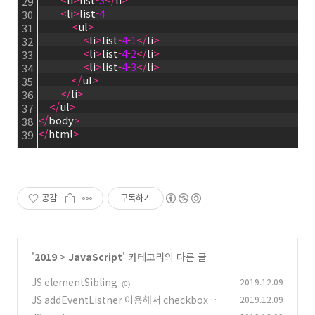
29
<
li
>
list
-
4
30
<
ul
>
31
<
li
>
list
-
4
-
1
<
/
li
>
32
<
li
>
list
-
4
-
2
<
/
li
>
33
<
li
>
list
-
4
-
3
<
/
li
>
34
<
/
ul
>
35
<
/
li
>
36
<
/
ul
>
37
<
/
body
>
38
<
/
html
>
39
공감
구독하기
'
2019
>
JavaScript
' 카테고리의 다른 글
JS elementSibling
2019.12.09
(0)
JS addEventListner 이용해서 checkbox 전
2019.12.09
체선택