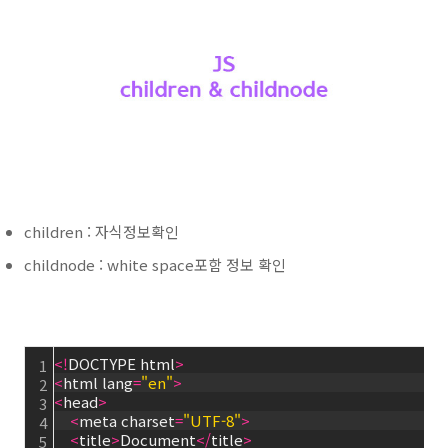
children : 자식정보확인
childnode : white space포함 정보 확인
<
!
DOCTYPE html
>
1
<
html lang
=
"en"
>
2
<
head
>
3
<
meta charset
=
"UTF-8"
>
4
<
title
>
Document
<
/
title
>
5