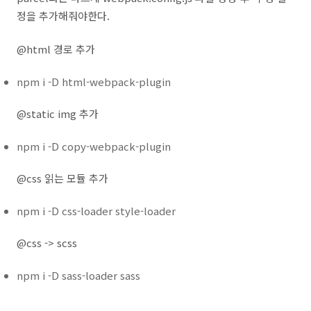
정을 추가해줘야한다.
@html 경로 추가
npm i -D html-webpack-plugin
@static img 추가
npm i -D copy-webpack-plugin
@css 읽는 모듈 추가
npm i -D css-loader style-loader
@css -> scss
npm i -D sass-loader sass