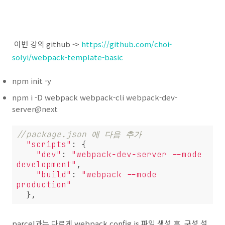
이번 강의 github ->
https://github.com/choi-
solyi/webpack-template-basic
npm init -y
npm i -D webpack webpack-cli webpack-dev-
server@next
//package.json 에 다음 추가
"scripts"
: {

"dev"
: 
"webpack-dev-server --mode 
development"
,

"build"
: 
"webpack --mode 
production"
  },
parcel과는 다르게 webpack.config.js 파일 생성 후 구성 설