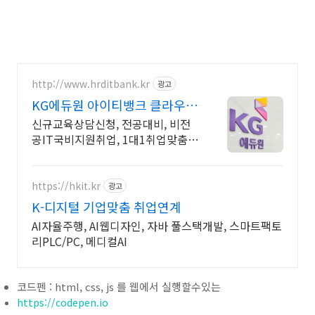
http://www.hrditbank.kr
광고
KG에듀원 아이티뱅크 클라우드
정보보안 취업반
신규교육상담신청, 전공대비, 비전
공IT국비지원취업, 1대1취업맞춤상
담, 취업지원. 국비지원취업과정 사
전기초반 무료지원
https://hkit.kr
광고
K-디지털 기업맞춤 취업연계
AI자율주행, AI웹디자인, 자바 풀스택개발, 스마트팩토
리PLC/PC, 메디컬AI
코드펜 : html, css, js 를 웹에서 실행할수있는
https://codepen.io