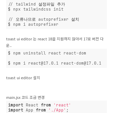
// tailwind 설정파일 추가

$ npx tailwindcss init

// 오류나므로 autoprefixer 설치

$ npm i autoprefixer
toast ui editor 는 react 18을 지원하지 않아서 17로 버전 다
운..
$ npm uninstall react react-dom

$ npm i react@17.0.1 react-dom@17.0.1
toast ui editor 설치
main.jsx 코드 조금 변경
import
 React 
from
'react'
import
 App 
from
'./App'