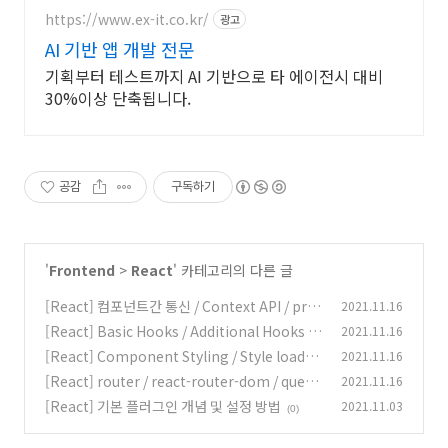
https://www.ex-it.co.kr/
광고
AI 기반 앱 개발 전문
기획부터 테스트까지 AI 기반으로 타 에이전시 대비
30%이상 단축됩니다.
공감
구독하기
'
Frontend
>
React
' 카테고리의 다른 글
[React] 컴포넌트간 통신 / Context API / prov
2021.11.16
ider / consumer / useContext
[React] Basic Hooks / Additional Hooks /
2021.11.16
(0)
React Router Hooks
[React] Component Styling / Style loader
2021.11.16
(0)
/ React Shadow / Ant Design
[React] router / react-router-dom / query-
2021.11.16
(0)
string / redirect
[React] 기본 플러그인 개념 및 설정 방법
2021.11.03
(0)
(0)