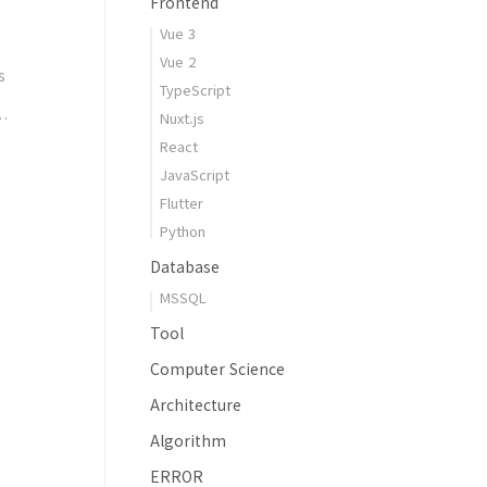
Frontend
Vue 3
Vue 2
s
TypeScript
땐
Nuxt.js
React
JavaScript
Flutter
Python
Database
MSSQL
Tool
Computer Science
Architecture
Algorithm
ERROR