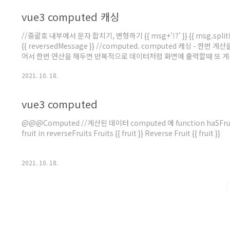
vue3 computed 캐싱
//중괄호 내부에서 문자 합치기, 변형하기 {{ msg+'!?' }} {{ msg.split('').r
{{ reversedMessage }} //computed. computed 캐싱 -
어서 한번 연산을 해두면 반복적으로 데이터처럼 화면에 출력할때 또 계
계산된 가지고 있는 데이터(캐싱)를 통해서 출력을 해준다. 기본적으로 a
2021. 10. 18.
computed 에는..
vue3 computed
@@@Computed //계산된 데이터 computed 에 function haSFruits
fruit in reverseFruits Fruits {{ fruit }} Reverse Fruit {{ fruit }}
2021. 10. 18.