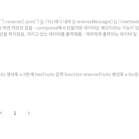
everse().join('') }} //h1 태그 내부 {{ reverseMessage() }} //method
 한번 계산을 하면 저장된 값을 - computed에서 만들어둔 데이터는 캐싱이라는 기능이 있
산을 하지않음. 가지고 있는 데이터를 출력해줌 - 여러차례 출력되는 데이터 일
pplication을 만들때 데이터를 최적화 할때 캐싱 기능을 이용할수있다.
 생성후 v-if문에 hasFruits 입력 function reverseFruits 생성후 v-for문
1