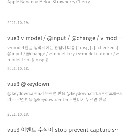
Apple Bananaa Melon Strawberry Cherry
2021. 10. 19.
vue3 v-model / @input / @change / v-model.lazy / v-model.number / v-model.trim
v-model 한글 입력시에는 방법이 다름 {{ msg }} {{ checked }}
@input / @change / v-model.lazy / v-model.number / v-
model.trim {{ msg }}
2021. 10. 18.
vue3 @keydown
@keydown.a = a키 누르면 반응 @keydown.ctrl.a = 컨트롤+a
키 누르면 반응 @keydown.enter = 엔터키 누르면 반응
2021. 10. 18.
vue3 이벤트 수식어 stop prevent capture self once passive