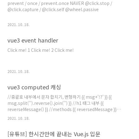
prevent / once / prevent.once NAVER @click.stop /
@click.capture / @click.self @wheel.passive
2021. 10. 18.
vue3 event handler
Click me! 1 Click me! 2 Click me!
2021. 10. 18.
vue3 computed 캐싱
//중괄호 내부에서 문자 합치기, 변형하기 {{ msg+'!?' }} {{
msg.split('').reverse().join('') }} //h1 태그 내부 {{
reverseMessage() }} //methods {{ reversedMessage }}
//computed. computed 캐싱 - 한번 계산을 하면 저장된 값을 -
2021. 10. 18.
computed에서 만들어둔 데이터는 캐싱이라는 기능이 있어서 한
번 연산을 해두면 반복적으로 데이터처럼 화면에 출력할때 또 계산
[유튜브] 한시간만에 끝내는 Vue.js 입문
을 하지않음. 가지고 있는 데이터를 출력해줌 - 여러차례 출력되는